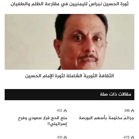
ثورة الحسين نبراسٌ لليمنيين في مقارعة الظلم والطغيان
الثقافةُ الثوريةُ الشاملة لثورة الإمام الحسين
مقالات ذات صلة
412
398
جرائمُ مختومةٌ بأسهم البورصة
منع الحج قرار سعودي وفرح
إسرائيلي!!
451
470