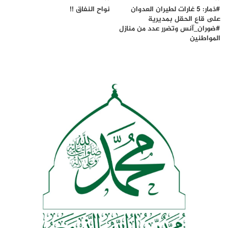
#ذمار: 5 غارات لطيران العدوان
نواح النفاق !!
على قاع الحقل بمديرية
#ضوران_آنس وتضرر عدد من منازل
المواطنين