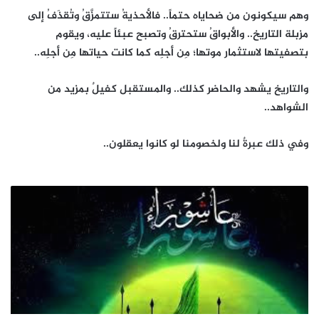
وهم سيكونون من ضحاياه حتماً.. فالأحذيةُ ستتمزَّقُ وتُقذَفُ إلى
مزبلة التاريخ.. والأبواقُ ستحترقُ وتصبح عبئاً عليه، ويقوم
بتصفيتها لاستثمار موتها؛ مِن أجلِه كما كانت حياتها مِن أجلِه..
والتاريخ يشهد والحاضر كذلك.. والمستقبل كفيلٌ بمزيد من
الشواهد..
وفي ذلك عبرةٌ لنا ولخصومنا لو كانوا يعقلون..