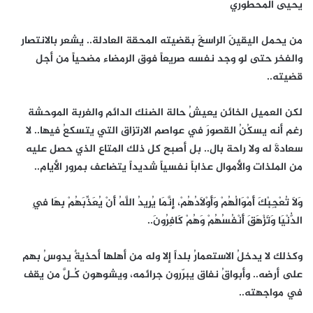
يحيى المحطوري
من يحمل اليقينَ الراسخَ بقضيته المحقة العادلة.. يشعر بالانتصار
والفخر حتى لو وجد نفسه صريعاً فوق الرمضاء مضحياً من أجل
قضيته..
لكن العميل الخائن يعيشُ حالة الضنك الدائم والغربة الموحشة
رغم أنه يسكُنُ القصورَ في عواصم الارتزاق التي يتسكعُ فيها.. لا
سعادةَ له ولا راحة بال.. بل أصبح كل ذلك المتاع الذي حصل عليه
من الملذات والأموال عذاباً نفسياً شديداً يتضاعف بمرور الأيام..
وَلَا تُعْجِبْكَ أَمْوَالُهُمْ وَأَوْلَادُهُمْ، إِنَّمَا يُرِيدُ اللَّهُ أَنْ يُعَذِّبَهُمْ بِهَا فِي
الدُّنْيَا وَتَزْهَقَ أَنْفُسُهُمْ وَهُمْ كَافِرُونَ..
وكذلك لا يدخلُ الاستعمارُ بلداً إلا وله من أهلها أحذيةٌ يدوسُ بهم
على أرضه.. وأبواقُ نفاق يبرّرون جرائمه، ويشوهون كُـلَّ من يقف
في مواجهته..