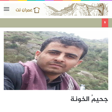
جحيمُ الخونة