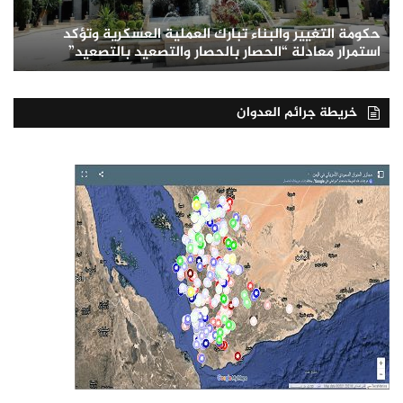
حكومة التغيير والبناء تبارك العملية العسكرية وتؤكد
استمرار معادلة “الحصار بالحصار والتصعيد بالتصعيد”
خريطة جرائم العدوان