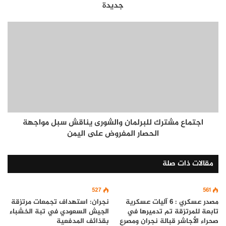
جديدة
اجتماع مشترك للبرلمان والشورى يناقش سبل مواجهة
الحصار المفروض على اليمن
مقالات ذات صلة
527
561
مصدر عسكري : 6 آليات عسكرية
نجران: استهداف تجمعات مرتزقة
تابعة للمرتزقة تم تدميرها في
الجيش السعودي في تبة الخشباء
صحراء الأجاشر قبالة نجران ومصرع
بقذائف المدفعية