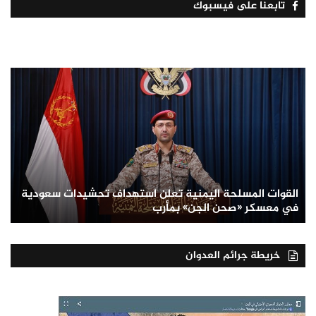
تابعنا على فيسبوك
القوات المسلحة اليمنية تعلن استهداف تحشيدات سعودية
في معسكر «صحن الجن» بمأرب
خريطة جرائم العدوان