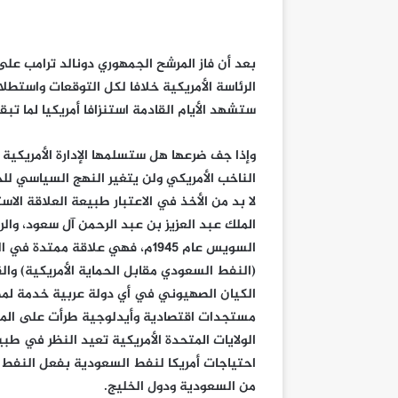
بعد أن فاز المرشح الجمهوري دونالد ترامب ع
الرئاسة الأمريكية خلافا لكل التوقعات واستطل
ستشهد الأيام القادمة استنزافا أمريكيا لما ت
وإذا جف ضرعها هل ستسلمها الإدارة الأمريكية ا
الناخب الأمريكي ولن يتغير النهج السياسي لل
لا بد من الأخذ في الاعتبار طبيعة العلاقة الا
الملك عبد العزيز بن عبد الرحمن آل سعود، وال
السويس عام 1945م، فهي علاقة م
(النفط السعودي مقابل الحماية الأمريكية) 
الكيان الصهيوني في أي دولة عربية خدمة لمص
مستجدات اقتصادية وأيدلوجية طرأت على الم
الولايات المتحدة الأمريكية تعيد النظر في طبيعة
احتياجات أمريكا لنفط السعودية بفعل النفط ا
من السعودية ودول الخليج.