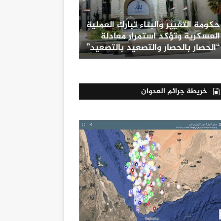
حكومة التغيير والبناء تبارك العملية
العسكرية وتؤكد استمرار معادلة
“الحصار بالحصار والتصعيد بالتصعيد”
خريطة جرائم العدوان