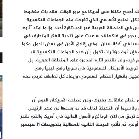
 قد أصبح مكلفا على أمريكا مع مرور الوقت، فقد بات مفضوحا
شكل المنبع الأساسي الذي تفرخت منه الجماعات التكفيرية
 في المنطقة العربية غير المستقرة أصلا، وإنما امتد آثارها
 ومن يدور في فلكها قد ساعدت على تنمية الفكر المتطرف في
يا في أفغانستان ، وفي إقلاق الأمن في بعض الدول، وكما
، فإن ثمة مؤشرات تقول بأن هذه الجماعات التكفيرية قد
يه، ولن تقتصر آثاره المدمرة على المنطقة العربية، بل
 توريط الأمريكان للسعودية في سوريا وفي ليبيا وفي
عجيل بانهيار النظام السعودي، وإبعاد كل تعاطف عربي معه،
 ينظم علاقاتها بغيرها، ومن مصلحة الأمريكان اليوم أن
 ولا سيما أن التهيئة لذلك قد تم رسمها من عهد الرئيس
د ترمق من الآن الودائع والأصول المالية في أمريكا والتي تقدر
ب750 مليارات بينها 119 سندات خزانة، كمرحلة أولى، ثم تأتي المرحلة الثانية للمطالبة بتعويضات 11 سبتمبر