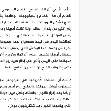
والأمر الثاني: أن التحالف مع النظام السعودي
للعالم أن هذا النظام وأيدولوجيته الوهابية ي
التي تشكل اليوم تهديدا حقيقيا للاستقرار ليس
إلى كثير من بلدان العالم، وإذا كانت أمريكا
بعض المراحل لتوظيفه صالحها في مواجهة روس
توظفها اليوم في ليبيا وسوريا واليمن وغيرها
يخرج من رحمها غدا الوحش الذي يصعب التحكم ف
ستطال أمريكا نفسها . على أن ثمة من يرى أن
عدوانها على اليمن يأتي في إطار سيناريو الت
حتى إذا وقت الذبح لن تجد من يدافع عنها.
لا شك أن المصلحة الأمريكية هي الترمومتر الذي
تستنزف ثروات المملكة والخليج إلى أبعد مدى،
أوباما بعد إقرار قانون (جاستا)، ولعل عين دونال
التي يقدرها الخبراء بــ 3.3تريليون دولار .