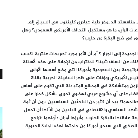
لى منافسته الديمقراطية هيلاري كلينتون في السباق إلى
اعات الرأي، ما هو مستقبل التحالف الأمريكي السعودي؟ وهل
بقى في ضرع البقرة من حليب؟
لجديدة إلى الجزار ؟ أم أن الأمر مجرد تصريحات عنترية لكسب
خلف عن السلف شيئا؟ للاقتراب من الإجابة على هذه الأسئلة
ستراتيجية بين السعودية وأمريكا التي وضع أسسها الأولى
رئيس الأمريكي روزفلت على ظهر السفينة الحربية بقناة
متدة في الزمن ومتشابكة في المصالح المتبادلة التي تقوم على أساس
والقضاء على أي مشروع عربي نهضوي تحرري يشكل خطرا على
الحهما؟ بيد أن كثير من الباحثين السياسيين يرون أن ثمة
شهد السياسي والاقتصادي في البلدين من شأنها أن تجعل
 علاقتها بالبقرة الحلوب، وأبرزها أمران : أولهما :تراجع
لصخري الذي سيحرر أمريكا من حاجتها لهذه المادة الحيوية