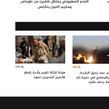
ف
العدو الصهيوني يعتقل شابين من طوباس
ومخيم العين بنابلس
289
969
هيئة الزكاة تقيم مأدبة إفطار
 :بعد إحرق البارجة..
للأسرى المحررين (صور)
لباليستي في جزيرة زقر
ة بدقه عاليه