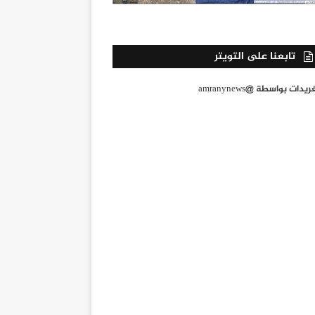
تابعنا على التويتر
يدات بواسطة @amranynews