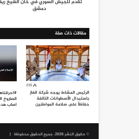
تقدم للجيش السوري في خان الشيخ ري
دمشق
مقالات ذات صلة
255
الرئيس المشاط يوجه شركة الغاز
#احرقناهم
باستبدال الأسطوانات التالفة
الصاروخ ا
حفاظاً على سلامة المواطنين
اصاب هدف
© حقوق النشر 2026، جميع الحقوق محفوظة |