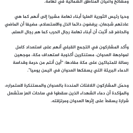
ومشائخ وأعيان المناطق الشمالية في تهامة.
وحيا رئيس الثورية العليا أبناء تهامة مشيرا إلى أنهم كما هي
عادتهم شجعان، يرفضون دائما الذل والاستسلام، مضيفا أن الماضي
والحاضر قد أثبت أن أبناء تهامة رجال الحرب كما هم رجال السلم.
وأكد المشاركون في التجمع القبلي أنهم على استعداد كامل
لمواجهة العدوان، مستنكرين أكذوبة استهداف مكة، موجهين
رسالة للمتباكين على مكة مفادها: “أين أنتم من حرمة وقداسة
الدماء البريئة التي يسفكها العدوان في اليمن يوميا”.
وحمَل المشاركون اللافتات المنددة بالعدوان والمستنكرة لاستمراره،
والمؤكدة أن دماء الشهداء الذين سقطوا في ساحات العز ستُشعل
شرارة يسقطُ على إثرها العدوان ومرتزقته.