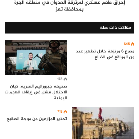
إحراق طقم عسكري لمرتزقة العدوان في منطقة الجرة
بمحافظة تعز
مقالات ذات صلة
645
مصرع 6 مرتزقة خلال تطهير عدد
من المواقع في الضالع
178
صحيفة جيروزاليم العبرية: كيان
الاحتلال فشل في إيقاف الهجمات
اليمنية
718
​تحذير المزارعين من موجة الصقيع