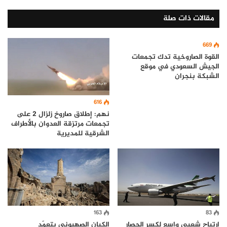
مقالات ذات صلة
669
القوة الصاروخية تدك تجمعات
الجيش السعودي في موقع
الشبكة بنجران
616
نهم: إطلاق صاروخ زلزال 2 على
تجمعات مرتزقة العدوان بالأطراف
الشرقية للمديرية
163
83
ارتياح شعبي واسع لكسر الحصار
الكيان الصهيوني يتعمّد