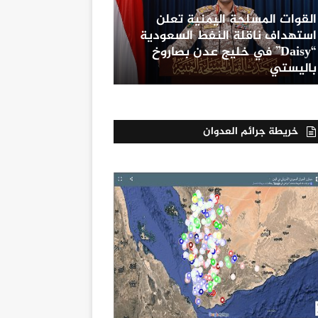
القوات المسلحة اليمنية تعلن
استهداف ناقلة النفط السعودية
“Daisy” في خليج عدن بصاروخ
باليستي
خريطة جرائم العدوان