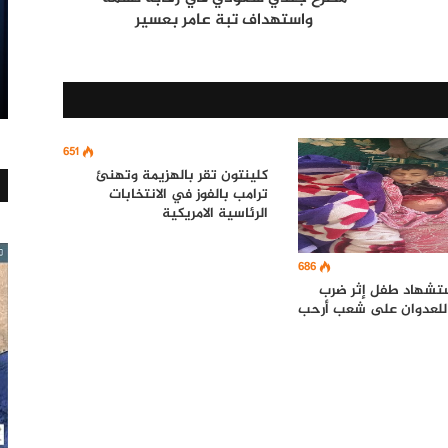
واستهداف تبة عامر بعسير
651
كلينتون تقر بالهزيمة وتهنئ
ترامب بالفوز في الانتخابات
الرئاسية الامريكية
686
ستشهاد طفل إثر ضرب
لعدوان على شعب أرحب