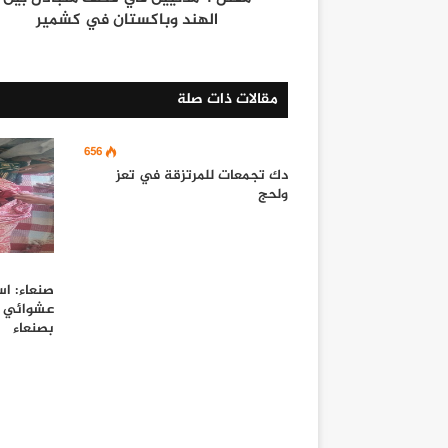
الهند وباكستان في كشمير
مقالات ذات صلة
656
دك تجمعات للمرتزقة في تعز
ولحج
صنعاء: ا
عشوائي ل
بصنعاء