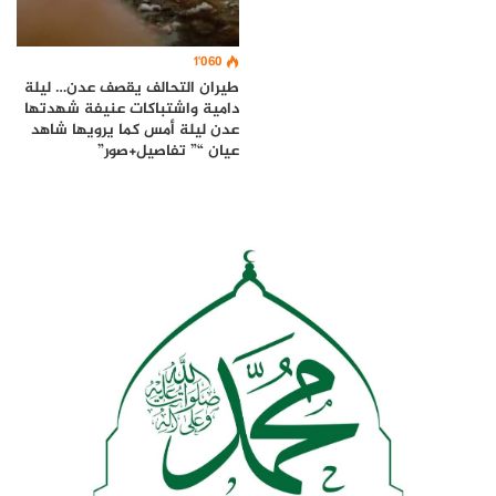
1٬060
طيران التحالف يقصف عدن… ليلة
دامية واشتباكات عنيفة شهدتها
عدن ليلة أمس كما يرويها شاهد
عيان “” تفاصيل+صور”