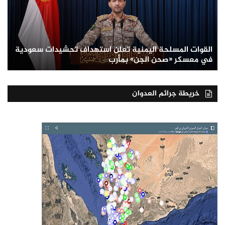
القوات المسلحة اليمنية تعلن استهداف تحشيدات سعودية
في معسكر «صحن الجن» بمأرب
خريطة جرائم العدوان