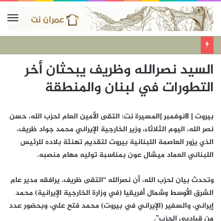
السيد نصرالله وظريف يبحثان أخر
التطورات في لبنان والمنطقة
بيروت | 8نوفمبر |المسيرة نت: التقى الأمين العام لحزب الله، حسن
نصر الله، اليوم الثلاثاء، وزير الخارجية الإيراني محمد جواد ظريف،
الذي يزور العاصمة اللبنانية بيروت لتقديم تهنئة بلاده للرئيس
اللبناني العماد ميشال عون بمناسبة توليه مهام منصبه.
وتحدث بيان لحزب الله، أن نصرالله “التقى ظريف، يرافقه مدير عام
الشرق الأوسط وشمال أفريقيا (في وزارة الخارجية الإيرانية) محمد
إيراني، والسفير (الإيراني في بيروت) محمد فتح علي، وبحضور عدد
من قياديي الحزب”.