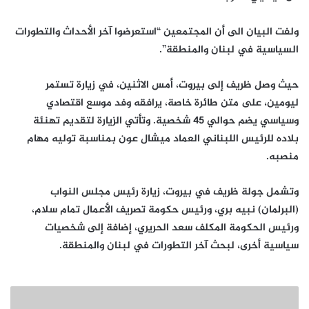
ولفت البيان الى أن المجتمعين “استعرضوا آخر الأحداث والتطورات
السياسية في لبنان والمنطقة”.
حيث وصل ظريف إلى بيروت، أمس الاثنين، في زيارة تستمر
ليومين، على متن طائرة خاصة، يرافقه وفد موسع اقتصادي
وسياسي يضم حوالي 45 شخصية. وتأتي الزيارة لتقديم تهنئة
بلاده للرئيس اللبناني العماد ميشال عون بمناسبة توليه مهام
منصبه.
وتشمل جولة ظريف في بيروت، زيارة رئيس مجلس النواب
(البرلمان) نبيه بري، ورئيس حكومة تصريف الأعمال تمام سلام،
ورئيس الحكومة المكلف سعد الحريري، إضافة إلى شخصيات
سياسية أخرى، لبحث آخر التطورات في لبنان والمنطقة.