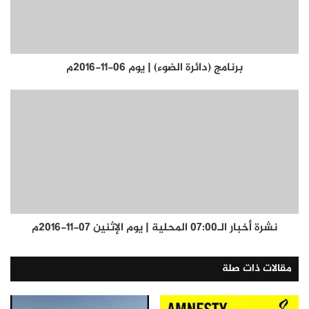
برنامج (دائرة الضوء) | يوم 06-11-2016م
نشرة أخبار الـ07:00 المحلية | يوم الإثنين 07-11-2016م
مقالات ذات صلة