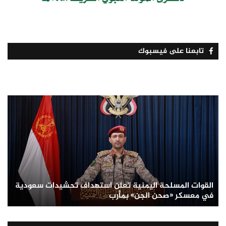
تابعنا على فيسبوك
القوات المسلحة اليمنية تعلن استهداف تحشيدات سعودية
في معسكر «صحن الجن» بمأرب