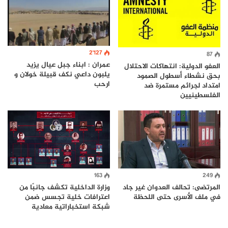
2٬127
87
عمران : ابناء جبل عيال يزيد
العفو الدولية: انتهاكات الاحتلال
يلبون داعي نكف قبيلة خولان و
بحق نشطاء أسطول الصمود
ارحب
امتداد لجرائم مستمرة ضد
الفلسطينيين
163
249
المرتضى: تحالف العدوان غير جاد
وزارة الداخلية تكشف جانبًا من
في ملف الأسرى حتى اللحظة
اعترافات خلية تجسس ضمن
شبكة استخباراتية معادية