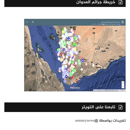
خريطة جرائم العدوان
تابعنا على التويتر
تغريدات بواسطة @amranynews