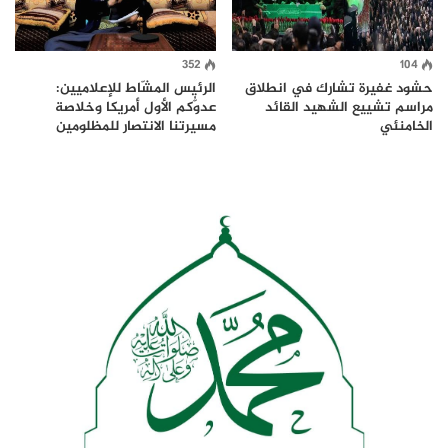
352
104
حشود غفيرة تشارك في انطلاق
الرئيس المشّاط للإعلاميين:
مراسم تشييع الشهيد القائد
عدوُّكم الأول أمريكا وخلاصة
الخامنئي
مسيرتنا الانتصار للمظلومين