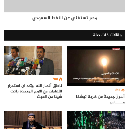
مصر تستغني عن النفط السعودي
مقالات ذات صلة
708
ناطق أنصار الله يؤكد ان استمرار
812
اللقاءات مع الامم المتحدة باتت
أسرارٌ جديدةٌ عن ضربة توشكا
شيئا من العبث
مـــــاس