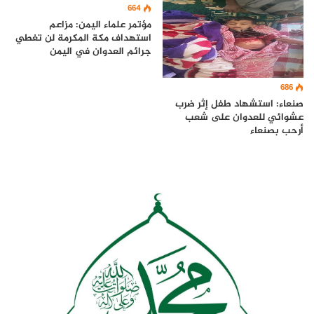
664
مؤتمر علماء اليمن: مزاعم
استهداف مكة المكرمة لن تغطي
جرائم العدوان في اليمن
686
صنعاء: استشهاد طفل إثر ضرب
عشوائي للعدوان على شعب
أرحب بصنعاء