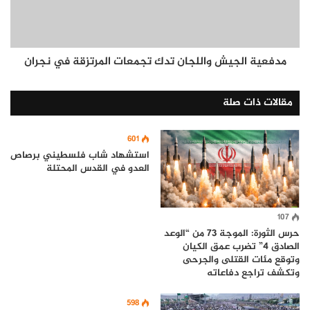
مدفعية الجيش واللجان تدك تجمعات المرتزقة في نجران
مقالات ذات صلة
601
استشهاد شاب فلسطيني برصاص
العدو في القدس المحتلة
107
حرس الثورة: الموجة 73 من “الوعد
الصادق 4” تضرب عمق الكيان
وتوقع مئات القتلى والجرحى
وتكشف تراجع دفاعاته
598