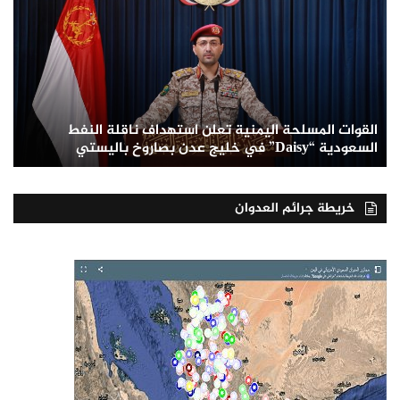
القوات المسلحة اليمنية تعلن استهداف ناقلة النفط
السعودية “Daisy” في خليج عدن بصاروخ باليستي
خريطة جرائم العدوان