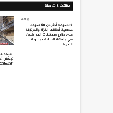
مقالات ذات صلة
399
#الحديدة: أكثر من 50 قذيفة
مدفعية أطلقها الغزاة والمرتزقة
على مزارع وممتلكات المواطنين
في منطقة الجبلية بمديرية
التحيتا
استهداف “
توحُّشٌ 
“الاتصالات