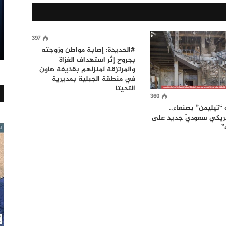
397
#الحديدة: إصابة مواطن وزوجته
بجروح إثر استهداف الغزاة
والمرتزقة لمنزلهم بقذيفة هاون
في منطقة الجبلية بمديرية
التحيتا
360
تيليمن” بصنعاء..
أمريكي سعوديّ جديد على
”