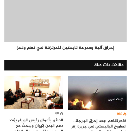
إحراق آلية ومدرعة تابعتين للمرتزقة في نهم وتعز
مقالات ذات صلة
68
969
القائم بأعمال رئيس الوزراء يؤكد
#احرقناهم :بعد إحرق البارجة..
دعم اليمن لإيران ويبحث مع
الصاروخ الباليستي في جزيرة زقر