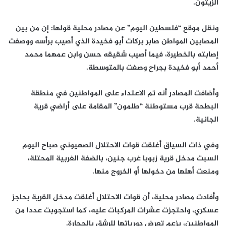
الزيتون.
ونقل موقع “فلسطين اليوم” عن مصادر محلية قولها: إن من بين
المصابين المواطن صابر بركات أبو فخيدة الذي أصيب برأسه ووصفت
إصابته بالخطيرة، فيما أصيب شقيقه حسن وابن عمهما محمد
أحمد أبو فخيدة بجراح وصفت بالمتوسطة.
وأضافت المصادر أنه تم الاعتداء على المواطنين في منطقة
البطحة قرب مستوطنة “طلمون” المقامة على أراضي قرية
الجانية.
وفي ذات السياق أغلقت قوات الاحتلال الصهيوني صباح اليوم
السبت مدخل قرية زبوبا غرب جنين، بالضفة الغربية المحتلة،
ومنعت أهلها من دخولها أو الخروج منها.
وأفادت مصادر محلية، أن قوات الاحتلال أغلقت مدخل القرية بحاجز
عسكري، واحتجزت عشرات المركبات عليه، كما استجوبت عددا من
المواطنين، بزعم تعرض دورياتها للرشق بالحجارة.