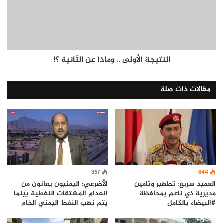
النتيجة الأولى .. وماذا عن الثانية ؟!
مقالات ذات صلة
357
644
العميد سريع: تطهير وتامين
الأضرعي: اليمنيون يعانون من
مديرية ذي ناعم بمحافظة
انعدام المشتقات النفطية بينما
#البيضاء بالكامل
يتم نهب النفط اليمني الخام