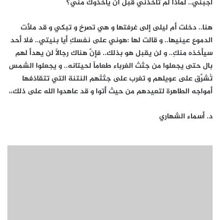
أجبني.. لماذا لم تأخذني قبل أن يأخذوك مني؟
هنا.. دخلت أم ليلى إلى غرفتها و هي تصرخ و تبكي و قد ملأت
الدموع عينيها.. و قالت لها :هوني على نفسكِ أيا بنيتي.. فلا أحد
سيأخذه منكِ.. و لن يقبل هو بذلك.. فإنَّ هناك رجالاً لن يهدأ لهم
بال حتى يجعلوا من جثث الغرباء طعاماً لحيتانه.. و يجعلوا الشمس
تُشرِّق على عويلهم و تغرب على جثثهم النتنة التي تتقاذفها
أمواجه الطاهرة لتعيدهم من حيث أتوا و قد عاهدوا الله على ذلك،،
د. أسماء الشهاري