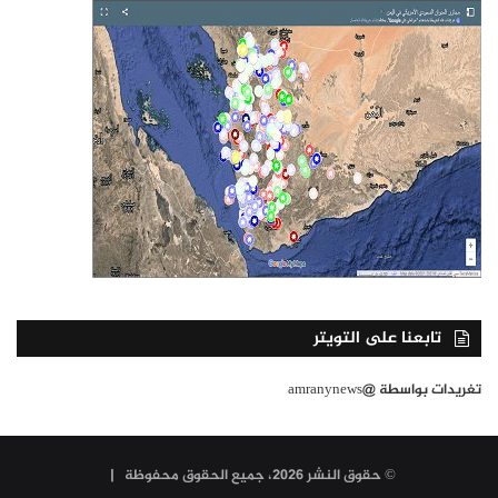
تابعنا على التويتر
تغريدات بواسطة @amranynews
© حقوق النشر 2026، جميع الحقوق محفوظة |