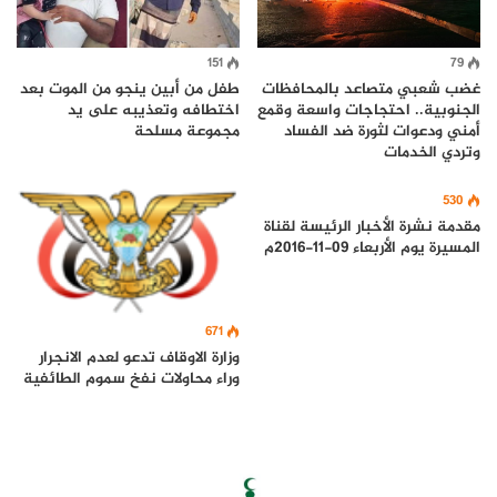
151
79
غضب شعبي متصاعد بالمحافظات
طفل من أبين ينجو من الموت بعد
الجنوبية.. احتجاجات واسعة وقمع
اختطافه وتعذيبه على يد
أمني ودعوات لثورة ضد الفساد
مجموعة مسلحة
وتردي الخدمات
530
مقدمة نشرة الأخبار الرئيسة لقناة
المسيرة يوم الأربعاء 09-11-2016م
671
وزارة الاوقاف تدعو لعدم الانجرار
وراء محاولات نفخ سموم الطائفية