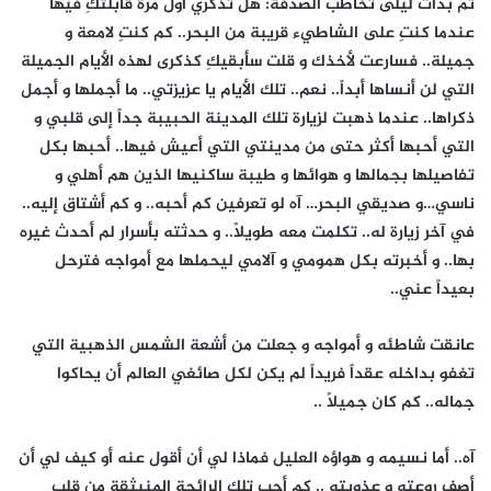
ثم بدأت ليلى تخاطب الصَدفة: هل تذكري أول مرة قابلتكِ فيها
عندما كنتِ على الشاطيء قريبة من البحر.. كم كنتِ لامعة و
جميلة.. فسارعت لأخذك و قلت سأبقيكِ كذكرى لهذه الأيام الجميلة
التي لن أنساها أبداً.. نعم.. تلك الأيام يا عزيزتي.. ما أجملها و أجمل
ذكراها.. عندما ذهبت لزيارة تلك المدينة الحبيبة جداً إلى قلبي و
التي أحبها أكثر حتى من مدينتي التي أعيش فيها.. أحبها بكل
تفاصيلها بجمالها و هوائها و طيبة ساكنيها الذين هم أهلي و
ناسي…و صديقي البحر… آه لو تعرفين كم أحبه.. و كم أشتاق إليه..
في آخر زيارة له.. تكلمت معه طويلاً.. و حدثته بأسرار لم أحدث غيره
بها.. و أخبرته بكل همومي و آلامي ليحملها مع أمواجه فترحل
بعيداً عني..
عانقت شاطئه و أمواجه و جعلت من أشعة الشمس الذهبية التي
تغفو بداخله عقداً فريداً لم يكن لكل صائغي العالم أن يحاكوا
جماله.. كم كان جميلاً ..
آه.. أما نسيمه و هواؤه العليل فماذا لي أن أقول عنه أو كيف لي أن
أصف روعته و عذوبته .. كم أحب تلك الرائحة المنبثقة من قلب