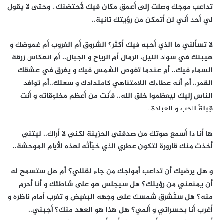
تداعب موجك وصلت إلى أعمق مكان فيك لأحتضنك.. وحتى لا يقول
لي أحد أني لن أتمكن من رؤيتك ثانية..
لا تسألني ما الذي أحبه فيك أكثر؟ الشروق أم الغروب أم غموضك و
هيبتك في سواد الليل، الرمال أم الرياح و الجبال.. أم انعكاس زرقة
السماء فيك.. أم عندما تغوص الشمس فيك و يغرق في عشقك
القمر.. أم أنه عطاءك اللامتناهي كامتدادك و سعتك..أم توافد
الناس إليك ليعظموا خلق الله.. فأنت من أعظم مخلوقاته و أنت
قِبلةً للحب و العبادة..
ها أنا ذا أسمع صوتك من صدفتي الحزينة لكني لا أراك.. ليتني
أخذت منك قارورة لتكون عطري الذي خبّأتُه لهذه الأيام الموحشة..
و هل يرضيك أن تداعب أمواجك من جاء لقتلي؟ أم هل ستسمح له
أن يمنعني من رؤيتك؟ هل سيجلس هو على شاطئك و أنا أُُحرم
منه؟ هل ستُشرق شمسك على وجهه البغيض و تغرب أمام ناظره و
أغرب أنا بحسراتي و ألمي؟ هل هذا هو العهد منك؟ أجبني..