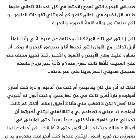
صديقي البحر و التي تفوح رائحتها في كل المدينة لتطلي عليها
طابعا قل نظيره في العالم كله و كم أطربتني تغريدات الطيور .. و
لكم صنعت من رماله قلعةً للصمود و الحرية..
لكن زيارتي في تلك المرة كانت مختلفة عن غيرها لأني رأيتُ لوناً
أزرق تداخل مع الألوان التي نحبها أنا و صديقي البحر و لا يمكن أن
نساوم عليها وهي الأبيض و الأسود و الأحمر.. ثمة تغيير مخيف خيّم
على المدينة كأنّها كانت تصرخ منه؟ و كأنّهُ يُنذِر برياحٍ عاصفه
ستجعل صديقي البحر حزينا على غير عادته..
لذلك لم أدرِ هل كان يعاتبني أم كنت من أعاتبه، و تارةً كنت أصارع
أمواجه و تارةً أخرى كانت هي من تصارعني، و كنت أقول له أخبرني
ماذا أفعل؟ لكن لا تغضب مني فأنا لا أطيق زعلك.. أتذكر كم كانت
أمواجك تداعبني و تصطدم بي و تتقاذفني ليتني أخبرتها أن
تحملني على ظهرك فتأخذني بعيداً بعيداً حتى تواريني في
أعماقك هناك حيث أحب أن أكون حتى لا أفارقك .. كم أحبك عندما
تغمرني من فوق رأسي.. ليتني عندما كنت أُبحِر فيك بهدوء و يداي