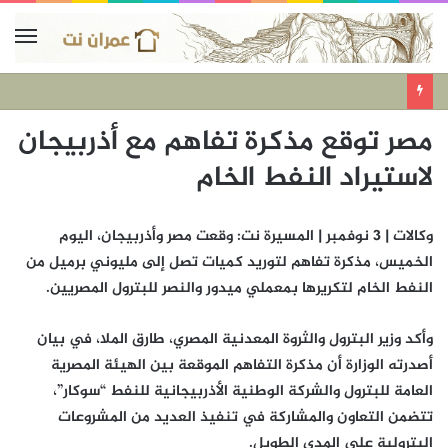
مصر توقع مذكرة تفاهم مع أذربيجان
لاستيراد النفط الخام
وكالات | 3 نوفمبر | المسيرة نت: وقعت مصر وأذربيجان، اليوم
الخميس، مذكرة تفاهم لتوريد كميات تصل إلى مليوني برميل من
النفط الخام لتكريرها بمعملي ميدور والنصر للبترول المصريين.
وأكد وزير البترول والثروة المعدنية المصري، طارق الملا، في بيان
أصدرته الوزارة أن مذكرة التفاهم الموقعة بين الهيئة المصرية
العامة للبترول والشركة الوطنية الأذربيجانية للنفط “سوكار”،
تتضمن التعاون والمشاركة في تنفيذ العديد من المشروعات
البترولية على المدى الطويل.