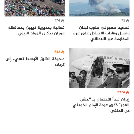
174
75
تصعيد صهيوني جنوب لبنان
فعالية بمديرية ذيبين بمحافظة
وفشل رهانات الاحتلال على عزل
عمران بذكرى المولد النبوي
المقاومة عبر الليطاني
643
صحيفة الشرق الأوسط تسيء إلى
كربلاء
2٬174
إيران تبدأ الاحتفال بـ “عشرة
الفجر” ذكرى عودة الإمام الخميني
من المنفى