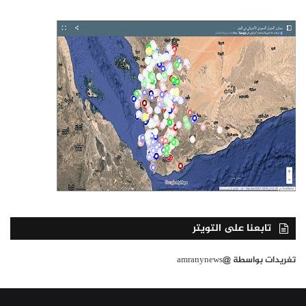
تابعنا على التويتر
تغريدات بواسطة @amranynews