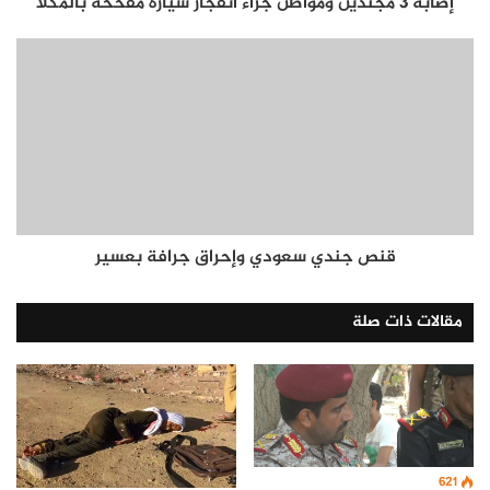
إصابة 3 مجندين ومواطن جراء انفجار سيارة مفخخة بالمكلا
قنص جندي سعودي وإحراق جرافة بعسير
مقالات ذات صلة
621