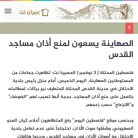
الصهاينة يسعون لمنع أذان مساجد
القدس
فلسطين المحتلة | 3 نوفمبر | المسيرة نت: تظاهرت جماعات من
المستوطنين الصهاينة، اليوم الخميس، أمام منزل رئيس بلدية
الاحتلال في مدينة القدس المحتلة المتطرف نير بركات، لمطالبته
بالعمل على منع أذان المساجد، بحجة أنها تسبب لهم “الضوضاء”
و”الانزعاج” حسب زعمهم.
وبحسب موقع “فلسطين اليوم” رفع المتظاهرون أعلام كيان العدو
الصهيوني، وشغّلوا صوت الأذان، احتجاجاً على عدم تعامل بلدية
الاحتلال مع أصوات الأذان في مساجد القدس، ورددوا هتافات