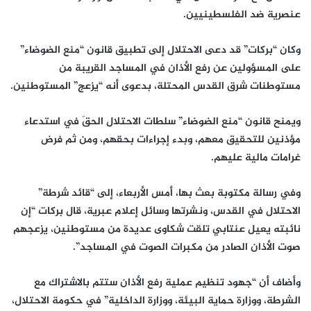
عنصرية ضد الفلسطينيين.
وكان “بركات” قد دعى الاحتلال إلى تطبيق قانون “منع الضوضاء”
على المسؤولين عن رفع الأذان في المساجد القريبة من
مستوطنات شرق القدس المحتلة، بدعوى أنه “يزعج” المستوطنين.
ويمنح قانون “منع الضوضاء” سلطات الاحتلال الحقَ في استدعاء
مؤذنين للتحقيق معهم، وبدء إجراءات بحقهم، ومن ثم فرض
غرامات مالية عليهم.
وفي رسالة مكتوبة بعث بها، أمس الأربعاء، إلى “قائد شرطة”
الاحتلال في القدس، ونشرتها وسائل إعلام عبرية، قال بركات “إن
نائبته يعيل عنتابي تلقت شكاوى عديدة من مستوطنين، يزعجهم
صوت الأذان الصادر من مكبرات الصوت في المساجد”.
وأضاف أن “جهود تنظيم عملية رفع الأذان ستتم بالاشتراك مع
الشرطة، ووزارة حماية البيئة، ووزارة الداخلية” في حكومة الاحتلال،