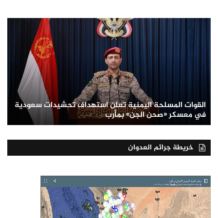
القوات المسلحة اليمنية تعلن استهداف تحشيدات سعودية
في معسكر «صحن الجن» بمأرب
خريطة جرائم العدوان