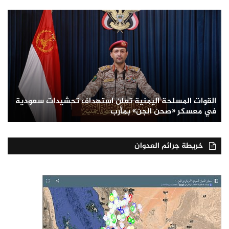
القوات المسلحة اليمنية تعلن استهداف تحشيدات سعودية
في معسكر «صحن الجن» بمأرب
خريطة جرائم العدوان