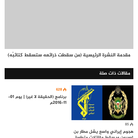
مقدمة النشرة الرئيسية (من سقطت ذرائعه ستسقط كتائبُه)
مقالات ذات صلة
628
برنامج (الحقيقة لا غير) | يوم 01-
11-2016م
85
هجوم إيراني واسع يشل مطار بن
غوريون ويسقط مقاتلات متطورة