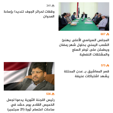
341
وقفات لحرائر الجوف تنديدا بإساءة
العدوان
607
المجلس السياسي الأعلى يهنئ
الشعب اليمني بحلول شهر رمضان
ويطمئن على توفر السلع
والمشتقات النفطية
575
قصر المعاشيق بـ عدن المحتلة
يشهد اشتباكات عنيفة
536
رئيس اللجنة الثورية يدعوا لجعل
الخميس القادم يوم حشد في
ساحات اعتصام ثورة (21 سبتمبر)