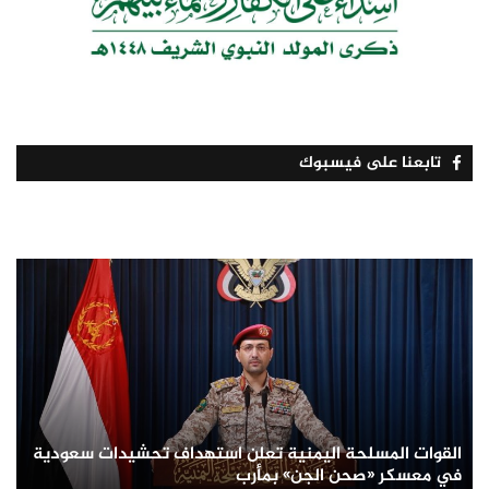
تابعنا على فيسبوك
القوات المسلحة اليمنية تعلن استهداف تحشيدات سعودية
في معسكر «صحن الجن» بمأرب