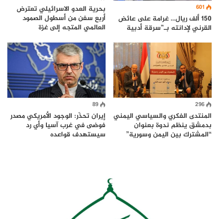
601
بحرية العدو الاسرائيلي تعترض
أربع سفن من أسطول الصمود
150 ألف ريال… غرامة على عائض
العالمي المتجه إلى غزة
القرني لإدانته بـ”سرقة أدبية
89
296
المنتدى الفكري والسياسي اليمني
إيران تحذّر: الوجود الأمريكي مصدر
بدمشق ينظم ندوة بعنوان
فوضى في غرب آسيا وأي رد
“المشترك بين اليمن وسورية”
سيستهدف قواعده