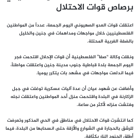
برصاص قوات الاحتلال
اعتقلت قوات العدو الصهيوني اليوم الجمعة، عدداً من المواطنين
الفلسطينيين خلال مواجهات ومداهمات في جنين والخليل
بالضفة الغربية المحتلة.
ونقلت وكالة “صفا” الفلسطينية أن قوات الإحلال اقتحمت فجر
اليوم الجمعة بلدة قباطية جنوب مدينة جنين واعتقلت مواطناً،
فيما اندلعت مواجهات في مشهد بات يتكرر يوميا.
وأضافت عن شهود عيان أن عدة آليات عسكرية توغلت في جبل
الزكارنة في البلدة واقتحمت منزل أحد المواطنين واعتقلت نجله
وفتشت منزله لأكثر من ساعة.
كما انتشرت قوات الاحتلال في مناطق في الحي المذكور وتعرضت
للرشق بالحجارة في الشوارع والأزقة حتى انسحابها من البلدة، فيما
أطلق الجنود النار بكثافة.