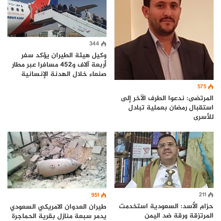
344
وكيل هيئة الطيران يؤكد سفر
أربعة آلاف و452 مسافرا عبر مطار
صنعاء خلال الهدنة الإنسانية
575
المرتضى: ندعوا الطرف الآخر إلى
استقبال رمضان بعملية تبادل
للأسرى
211
951
حزام الأسد: السعودية استخدمت
طيران العدوان الامريكي السعودي
المرتزقة ورقة ضد اليمن
يدمر سبعة منازل بقرية الحماجرة