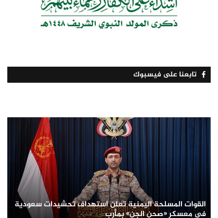
تابعنا على فيسبوك
القوات المسلحة اليمنية تعلن استهداف تحشيدات سعودية
في معسكر «صحن الجن» بمأرب