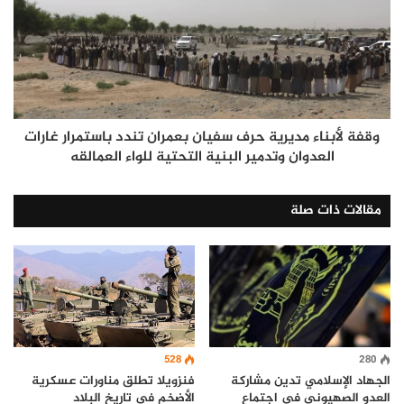
وقفة لأبناء مديرية حرف سفيان بعمران تندد باستمرار غارات
العدوان وتدمير البنية التحتية للواء العمالقه
مقالات ذات صلة
528
280
الجهاد الإسلامي تدين مشاركة
فنزويلا تطلق مناورات عسكرية
العدو الصهيوني في اجتماع
الأضخم في تاريخ البلاد