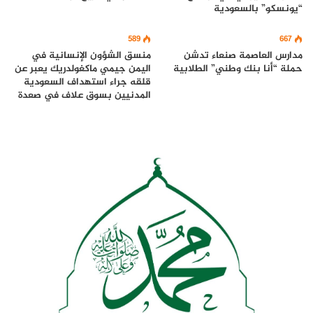
“يونسكو” بالسعودية
589
667
مدارس العاصمة صنعاء تدشن
منسق الشؤون الإنسانية في
حملة “أنا بنك وطني” الطلابية
اليمن جيمي ماكغولدريك يعبر عن
قلقه جراء استهداف السعودية
المدنيين بسوق علاف في صعدة