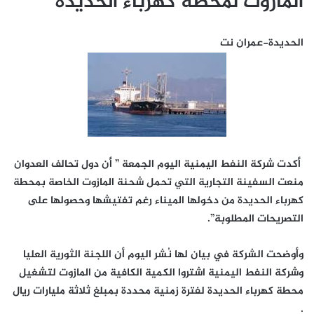
المازوت لمحطة كهرباء الحديدة
الحديدة-عمران نت
أكدت شركة النفط اليمنية اليوم الجمعة ” أن دول تحالف العدوان
منعت السفينة التجارية التي تحمل شحنة المازوت الخاصة بمحطة
كهرباء الحديدة من دخولها الميناء رغم تفتيشها وحصولها على
التصريحات المطلوبة”.
وأوضحت الشركة في بيان لها نُشر اليوم أن اللجنة الثورية العليا
وشركة النفط اليمنية اشتروا الكمية الكافية من المازوت لتشغيل
محطة كهرباء الحديدة لفترة زمنية محددة بمبلغ ثلاثة مليارات ريال
.