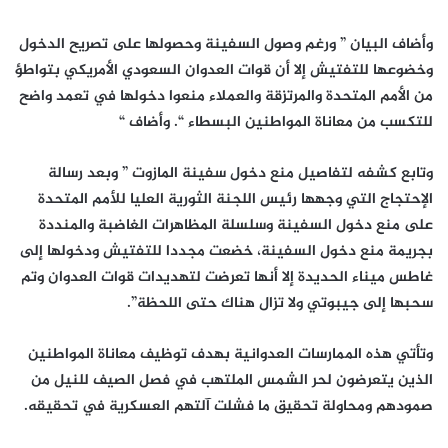
وأضاف البيان ” ورغم وصول السفينة وحصولها على تصريح الدخول
وخضوعها للتفتيش إلا أن قوات العدوان السعودي الأمريكي بتواطؤ
من الأمم المتحدة والمرتزقة والعملاء منعوا دخولها في تعمد واضح
للتكسب من معاناة المواطنين البسطاء “. وأضاف “
وتابع كشفه لتفاصيل منع دخول سفينة المازوت ” وبعد رسالة
الإحتجاج التي وجهها رئيس اللجنة الثورية العليا للأمم المتحدة
على منع دخول السفينة وسلسلة المظاهرات الغاضبة والمنددة
بجريمة منع دخول السفينة، خضعت مجددا للتفتيش ودخولها إلى
غاطس ميناء الحديدة إلا أنها تعرضت لتهديدات قوات العدوان وتم
سحبها إلى جيبوتي ولا تزال هناك حتى اللحظة”.
وتأتي هذه الممارسات العدوانية بهدف توظيف معاناة المواطنين
الذين يتعرضون لحر الشمس الملتهب في فصل الصيف للنيل من
صمودهم ومحاولة تحقيق ما فشلت آلتهم العسكرية في تحقيقه.