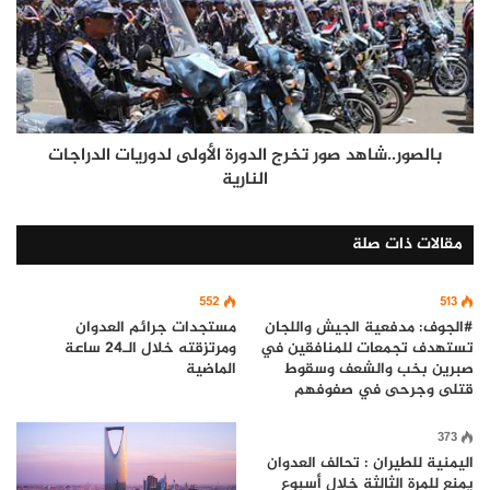
بالصور..شاهد صور تخرج الدورة الأولى لدوريات الدراجات
النارية
مقالات ذات صلة
552
513
#الجوف: مدفعية الجيش واللجان
مستجدات جرائم العدوان
تستهدف تجمعات للمنافقين في
ومرتزقته خلال الـ24 ساعة
صبرين بخب والشعف وسقوط
الماضية
قتلى وجرحى في صفوفهم
373
اليمنية للطيران : تحالف العدوان
يمنع للمرة الثالثة خلال أسبوع