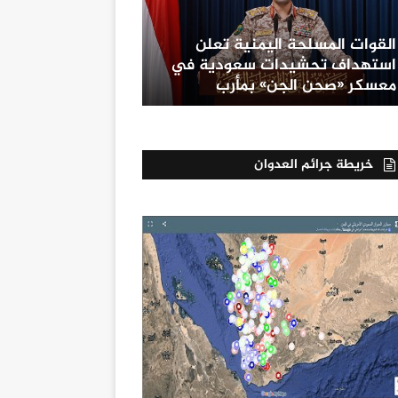
القوات المسلحة اليمنية تعلن
استهداف تحشيدات سعودية في
معسكر «صحن الجن» بمأرب
خريطة جرائم العدوان