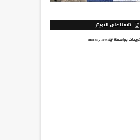
تابعنا على التويتر
يدات بواسطة @amranynews