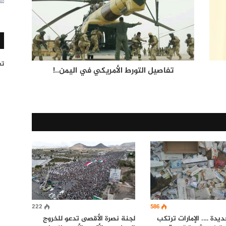
تغر
تفاصيل التورط الأمريكي في اليمن..!
222
586
دة …. الإمارات ترتكب
لجنة نصرة الأقصى تدعو للخروج