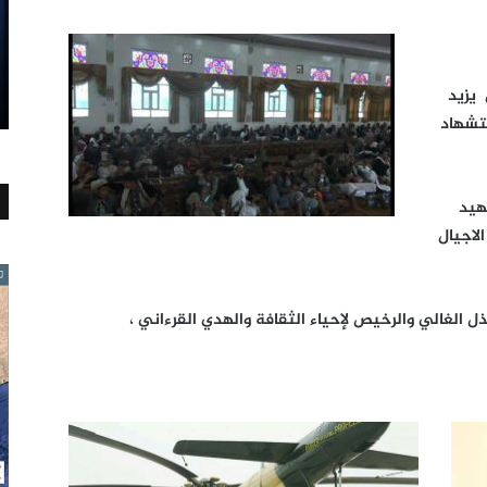
يزيد
ستشهاد
هيد
لاجيال
لغالي والرخيص لإحياء الثقافة والهدي القرءاني ،