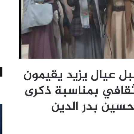
بل عيال يزيد يقيمون
قافي بمناسبة ذكرى
سين بدر الدين