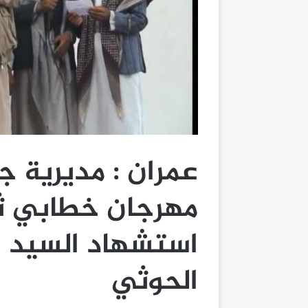
عمران : مديرية ج
مهرجان خطابي ث
استشهاد السيد ح
الحوثي