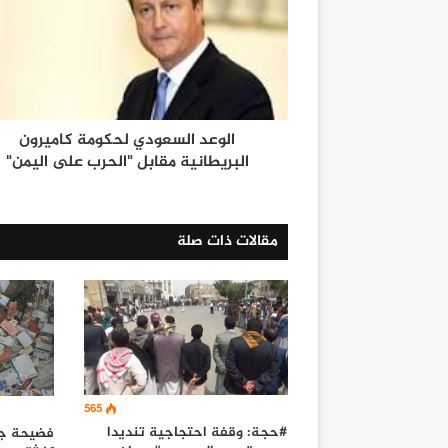
الوعد السعودي لحكومة كاميرون
البريطانية مقابل "الحرب على اليمن"
مقالات ذات صلة
565
#حجة: وقفة احتجاجية تنديدا
فضيحة جدي