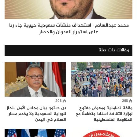
محمد عبدالسلام : استهداف منشآت سعودية حيوية جاء ردا
على استمرار العدوان والحصار
مقالات ذات صلة
206
298
وقفة تضامنية ومعرض مفتوح
بن حبتور: بيان مجلس الأمن ينحاز
لوزارة الثقافة اسنادا وتضامنًا مع
للرواية السعودية ولا يخدم مسار
المقاومة الفلسطينية
السلام في اليمن