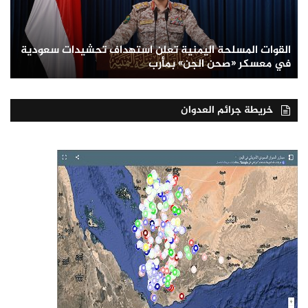
القوات المسلحة اليمنية تعلن استهداف تحشيدات سعودية
في معسكر «صحن الجن» بمأرب
خريطة جرائم العدوان