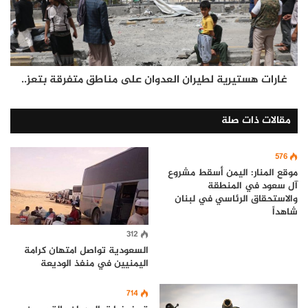
غارات هستيرية لطيران العدوان على مناطق متفرقة بتعز..
مقالات ذات صلة
576
موقع المنار: اليمن أسقط مشروع
آل سعود في المنطقة
والاستحقاق الرئاسي في لبنان
شاهداً
312
السعودية تواصل امتهان كرامة
اليمنيين في منفذ الوديعة
714