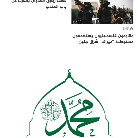
قصف زوارق العدوان بالقرب من
باب المندب
247
مقاومون فلسطينيون يستهدفون
مستوطنة “ميراف” شرق جنين