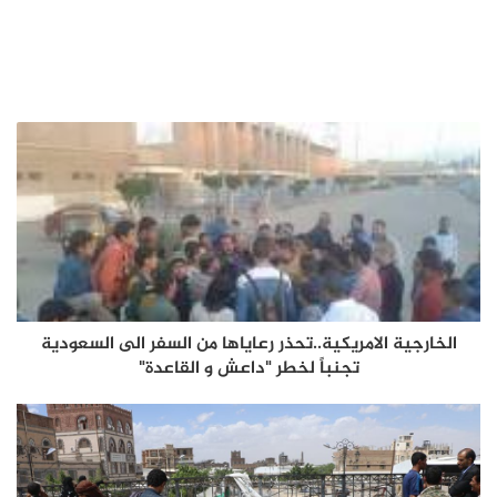
الخارجية الامريكية..تحذر رعاياها من السفر الى السعودية
تجنباً لخطر "داعش و القاعدة"