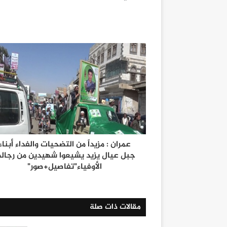
عمران : مزيداً من التضحيات والفداء أبناء
جبل عيال يزيد يشيعوا شهيدين من رجاله
الأوفياء"تفاصيل+صور"
مقالات ذات صلة