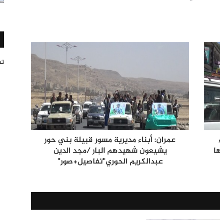
تغر
عمران: أبناء مديرية مسور قبيلة بني حور
ا
يشيعون شهيدهم البار /مجد الدين
عبدالكريم الحوري"تفاصيل+صور"