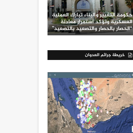
حكومة التغيير والبناء تبارك العملية
العسكرية وتؤكد استمرار معادلة
“الحصار بالحصار والتصعيد بالتصعيد”
خريطة جرائم العدوان