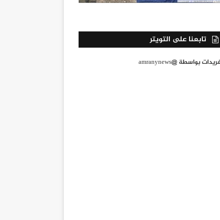
تابعنا على التويتر
يدات بواسطة @amranynews