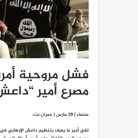
فشل مروحية أمريك
مصرع أمير “داعش
صنعاء | 29 مارس | عمران نت:
لقي أمير ما يعرف بتنظيم داعش الإرهابي في 