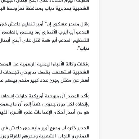
مصرعه اليوم الثلاثاء على أيدي أبطال الجيش ا
الشعبية بمديرية ذباب بمحافظة تعز وسط البل
وقال مصدر عسكري إن” أمير تنظيم داعش في 
المدعو أبو أيوب الأنصاري وما يسمى بالقاضي 
للتنظيم المدعو أبو همة قتل على أيدي أبطال
ذباب”.
ونقلت وكالة الأنباء اليمنية الرسمية عن المص
الشعبية استهدفت بقصف صاروخي تجمعات لمرتزق
أسفر عن مقتل وجرح عدد كبير منهم بينهم عنا
وأكد المصدر أن مروحية أمريكية حاولت إسعاف 
وإنقاذه لكن دون جدوى ، لافتاً إلى أن ما ي
هو من أصدر أحكام الإعدامات على الأسرى الذ
الجدير ذكره أن مصرع أمير مايسمى داعش في ا
اليمني و اللجان الشعبية ودحرهم للغزاة ومر