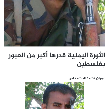
الثورة اليمنية قدرها أكبر من العبور
بفلسطين
عمران نت-كتابات-خاص