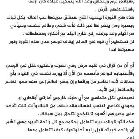
وسيأتي يوم ويتحقق وعد الله بتمكين عباده في ارضه
واستخلافهم الأرض .
هذه هي الثورة اليمنية التي ستشق طريقها نحو العالم بكل ثبات
وبصيره ومن ينضر لها غير ذلك فأنه شقي وظالم لنفسه وسيأتي
مع الأيام وقد جرفته إلى خارج البلد مع أفكاره ومخططاته .
لن تستطيع أي قوه في العالم إيقاف توسع هدى هذه الثورة ونور
مسيرتها ابدا
أي أن من لازال في قلبه مرض وفي نضرته وتفكيره خلل في الوعي
والأستجابه للواقع فأنصحه من الأن ألا يورط نفسه في القيام بأي
حماقات لأنه الخاسر من ورائها وإن جمع العالم إلى صفه فهو الخاسر
والساقط إلى الأبد .
نصيحتي لكل متماهي مع أي طرف خارجي أمارتي أوقطري او
يهودي لاداعي لتتعب نفسك فقد سقط من قبلك وأنت كنت شاهد
على مصيرهم الأسود لا تنخدع لتلحق بمن سبقك .
هذه الثورة والمسيره تتعامل بحكمه مع كل رائحة شريره وهي تشم
أي رائحه خبيثه قبل إنبعاثها وتعرف كيف تتعامل معها .
نعم