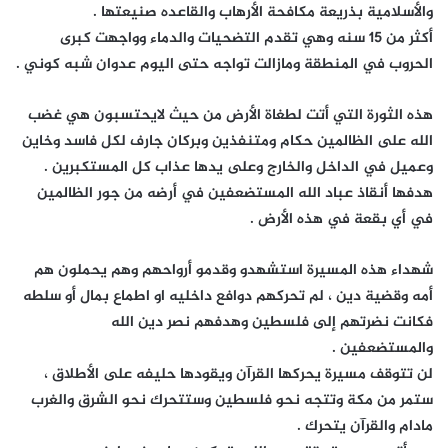
والأسلامية بذريعة مكافحة الأرهاب والقاعده صنيعتها .
أكثر من 15 سنه وهي تقدم التضحيات والدماء وواجهت كبرى
الحروب في المنطقة ومازالت تواجه حتى اليوم عدوان شبه كوني .
هذه الثورة التي أتت لطغاة الأرض من حيث لايحتسبون هي غضب
الله على الظالمين حكام ومتنفذين وبركان جارف لكل فاسد وخاين
وعميل في الداخل والخارج وعلى يدها عذاب كل المستكبرين .
هدفها أنقاذ عباد الله المستضعفين في أرضه من جور الظالمين
في أي بقعة في هذه الأرض .
شهداء هذه المسيرة استشهدو وقدمو أرواحهم وهم يحملون هم
أمه وقضية دين ، لم تحركهم دوافع داخليه او اطماع بمال أو سلطه
فكانت نضرتهم إلى فلسطين وهدفهم نصر دين الله
والمستضعفين .
لن تتوقف مسيرة يحركها القرآن ويقودها حليفه على الأطلاق ،
ستمر من مكة وتتجه نحو فلسطين وستتحرك نحو الشرق والغرب
مادام والقرآن يتحرك .