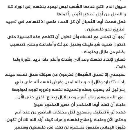
سيول الدم التي قدمها الشعب ليس ليعود بنفسه إلى الوراء كلا
والله بل من أجل تطهير الأرض بأكملها
فهل فهمت أيها الثعبان أن كل الدماء ماهي الا لتساهم في تعبيد
الطريق نحو فلسطين .
أرجو أن تجلس مع نفسك وأن تحاول أن تتفهم هذه المسيرة حتى
لاتكون ضحية شياطينك وقتيل غبائك وأطماعك وحتى لاتتسبب
بظلم من مازال يحترمك .
فسارع لإنقاذ نفسك وعد آلى رشدك وأعلم ماذا تريد الثورة ولما
قامت .
نصيحتي إلا تصدق الشيطان ففرعون من سبقك صدق نفسه حينما
زاد استكباره وقال إنه رب العالمين وفرض نفسه أله على بني
إسرائيل ثم بسبب جهله وتصديقه نفسه وغروره توجه لمواجهة
نبي الله موسى ونال أسوء مصير لازال يصارع الخزي حتى الأن .
عليك أن تعلم أيها المنخدع أن مصير المخدوع سيئ
فهذه ثورة تنظيف وتصحيح لكل مخلفات الماضي من عند آدم
وحتى الأن وعليك بإصلاح نفسك واعرف كيف أراد الله لك أن تكون .
فثورة اليماني منتصره مستمره لن تقف في فلسطين وستعبر