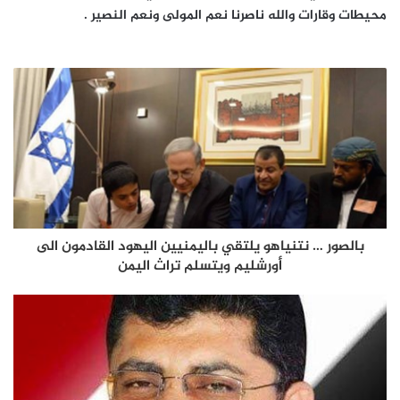
محيطات وقارات والله ناصرنا نعم المولى ونعم النصير .
بالصور … نتنياهو يلتقي باليمنيين اليهود القادمون الى
أورشليم ويتسلم تراث اليمن