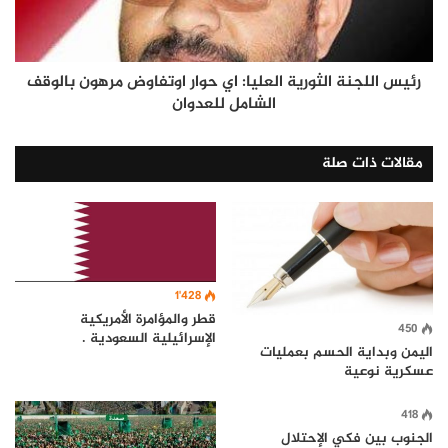
رئيس اللجنة الثورية العليا: اي حوار اوتفاوض مرهون بالوقف
الشامل للعدوان
مقالات ذات صلة
1٬428
قطر والمؤامرة الأمريكية
450
الإسرائيلية السعودية .
اليمن وبداية الحسم بعمليات
عسكرية نوعية
418
الجنوب بين فكي الإحتلال