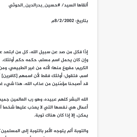
ألقاها السيد/ #حسين_بدرالدين_الحوثي
بتاريخ: 8/2/2002م
إذًا فكل من صد عن سبيل الله، كل من ابتعد ع
وإن كان يحمل اسم مسلم، حكمه حكم أولئك. 
الكريم؛ مفروغ منها؛ لأنه من غير الطبيعي، وم
اسم، فتقول: أولئك فقط لأن اسمهم [كافرين] أ
قد أصبحنا مؤمّنين من عذاب الله، هذا شيء غ
الله البشر كلهم عبيده، وهو رب العالمين جمي
أعمال هي نفسها التي لا يعذب عليها شخصا آخر
يمكن، إلا إذا كان هناك توبة.
والتوبة ألم يتوجه الأمر بالتوبة إلى المسلمين؟