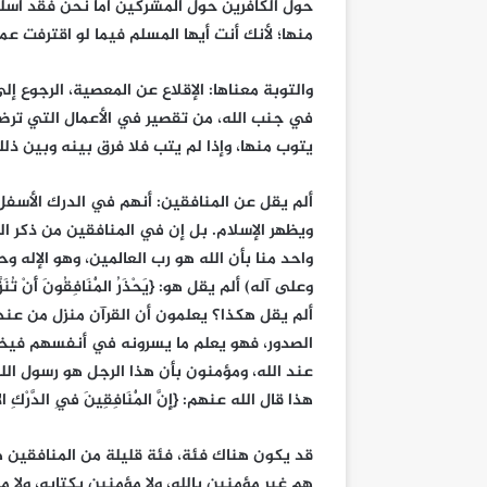
حول الكافرين حول المشركين أما نحن فقد أسلمنا 
منها؛ لأنك أنت أيها المسلم فيما لو اقترفت 
والتوبة معناها: الإقلاع عن المعصية، الرجوع إ
في جنب الله، من تقصير في الأعمال التي ترض
يتوب منها، وإذا لم يتب فلا فرق بينه وبين ذل
ألم يقل عن المنافقين: أنهم في الدرك الأسفل 
ويظهر الإسلام. بل إن في المنافقين من ذكر ا
واحد منا بأن الله هو رب العالمين، وهو الإله و
ألم يقل هكذا؟ يعلمون أن القرآن منزل من عند 
الصدور، فهو يعلم ما يسرونه في أنفسهم فيخا
عند الله، ومؤمنون بأن هذا الرجل هو رسول الله
هذا قال الله عنهم: {إِنَّ الْمُنَافِقِينَ فِي الدَّرْكِ الْأَس
قد يكون هناك فئة، فئة قليلة من المنافقين 
هم غير مؤمنين بالله، ولا مؤمنين بكتابه، ولا م