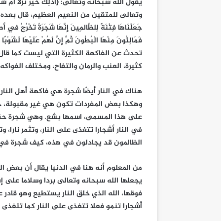
وتعالى للمتقين من النعيم العظيم، قال بعده: {أَذَلِكَ خَي
جَعَلْنَاهَا فِتْنَةً لِلظَّالِمِينَ إِنَّهَا شَجَرَةٌ تَخْرُجُ فِي أَ
كثيرة، العنب والرمان والتفاح، ومختلف الفواكه 
هناك في النار أيضًا شجرة هي فاكهة أهل النا
وهكذا بعض المفردات تكون هي غير مقبولة، ح
على هذا المسمى، اسمها بشع. وهي شجرة حقيق
في النار أشجارا تتغذى على النار، وتثمر نارا، 
الظالمون قد يجادلون في هذه، كيف شجرة في ج
من المعلوم أنه هنا في الدنيا يقال أن بعض الحي
يجعلها الله سبحانه وتعالى بردا وسلاما على إب
فوقها، الله الذي خلق النار يستطيع وهو قادر 
أشجارا تنمو فعلا تتغذى على النار كما تتغذى أشج