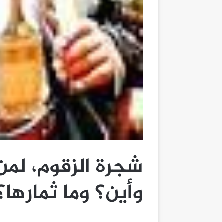
شجرة الزقوم، لم
وأين؟ وما ثمارها؟