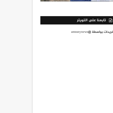
تابعنا على التويتر
يدات بواسطة @amranynews