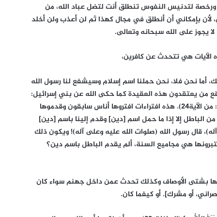
ورخصة لتدنيس النفوس تنطلق أنت لتضل عباد الله، من
 لأن بإمكاني أن أنطلق في مجال كهذا ثم لن أعذب ولن أخلد
لا يجوز على الله سبحانه وتعالى.
 الآيات هي تتحدث عن كافرين،
أما نحن فلا، نحن حملنا اسم إسلام وسيشفع لنا رسول الله
قع من يعتقدون هذه العقيدة كما حكى الله عن بني إسرائيل:
{وَغَرَّهُمْ فِي دِينِهِمْ مَا كَانُوا يَفْتَرُونَ} (آل عمران: من الآية24). هذه افتراءات افتروها أناس سابقون وقدموها
ن الباطل إلا إذا ما حمل اسم [دين] وقدم إلينا باسم [دين]
له)، قال رسول الله (صلوات الله عليه وعلى آله)! ويكون ذلك
برونها هي مجاميع السنة، ألم يقدم الباطل باسم دين؟
فها بشتى الأوصاف وكذلك تحدث عمن داخل جهنم سواء كان
راني، أو مشرك]. أو كيفما كان.