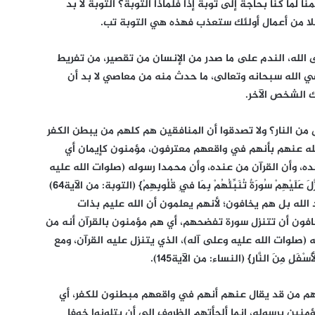
لما كنا بحاجة إلى توبة إذًا فلماذا التوبة؟ التوبة لا بد
عملا من أعمال أولئك ستعذب فهذه هي التوبة تب.
لى الله، الندم على ما صدر من الإنسان من تقصير، من تفريط
ي الله سبحانه وتعالى، ما حدث منه من معاصي لا بد أن
ك الشخص الآخر.
من النار؟ ولا تصدقوا أن المنافقين هم كلهم من يبطن الكفر
لله عنهم بأنهم في واقعهم معترفون، مؤمنون كإيمان أي
حده، وأن القرآن من عنده، وأن محمدا رسوله (صلوات الله عليه
وعلى آله) ألم يقل هو: {يَحْذَرُ الْمُنَافِقُونَ أَنْ تُنَزَّلَ عَلَيْهِمْ سُورَةٌ تُنَبِّئُهُمْ بِمَا فِي قُلُوبِهِمْ} (التوبة: من الآية64)
الله بل هم يخافون؛ لأنهم يعلمون أن الله عليم بذات
فون أن تتنزل سورة تفضحهم، أي هم مؤمنون بالقرآن أنه من
 (صلوات الله عليه وعلى آله)، الذي يتنزل عليه القرآن، ومع
ْفَلِ مِنَ النَّارِ} (النساء: من الآية145).
هم من قد يقال عنهم أنهم في واقعهم مبطنون للكفر، أي
ؤمنين برسوله، إنما ألجأتهم الظروف إلى أن يتلونوا خوفا