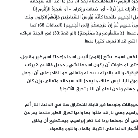
يقول الله سبحانه وتعالى: {أَذَلِكَ خَيْرٌ نُزُلًا أَمْ شَجَرَةُ الزَّقُّومِ} (الصافات:62)، بعد أن ذكر ما أعد الله سبحانه
ْرٌ نُزُلًا – أي: ضيافة وإكراما – أَمْ شَجَرَةُ الزَّقُّومِ إِنَّا
صْلِ الْجَحِيمِ طَلْعُهَا كَأَنَّهُ رُؤُوسُ الشَّيَاطِينِ فَإِنَّهُمْ لَآكِلُونَ مِنْهَا
فَمَالِئُونَ مِنْهَا الْبُطُونَ ثُمَّ إِنَّ لَهُمْ عَلَيْهَا لَشَوْبًا مِنْ حَمِيمٍ ثُمَّ إِنَّ مَرْجِعَهُمْ لَإِلَى الْجَحِيمِ} (الصافات:68) كما
تحدث عن الفاكهة الكثيرة التي ليست كما قال عنها: {لا مَقْطُوعَةٍ وَلا مَمْنُوعَةٍ} (الواقعة:33) في الجنة فواكه
التي قد لا نعرف كثيرا منها.
ر نفس اسمها بشع [زقوم] أليس اسما مزعجا؟ اسم غير مقبول،
تى لو حاولت أن يكون اسمها لشيء جميل فالاسم لا يركب
ية، والله بقدرته سبحانه وتعالى هو القادر على أن يجعل
وتورق نارا، ليس هناك ما يعجز الله سبحانه وتعالى، وإن كان
هنم ونحن نعلم أن النار تحرق الأشجار!
وانات جلودها غير قابلة للاحتراق هنا في الدنيا. النار ألم
راهيم وهي نار قد ملئوا بها واديا تحرق الطير عندما يمر من
على أن يجعلها بردا فلا تضر إبراهيم، ويستطيع أن يخلق
ار الدنيا على التربة، والماء، والنور، والهواء.