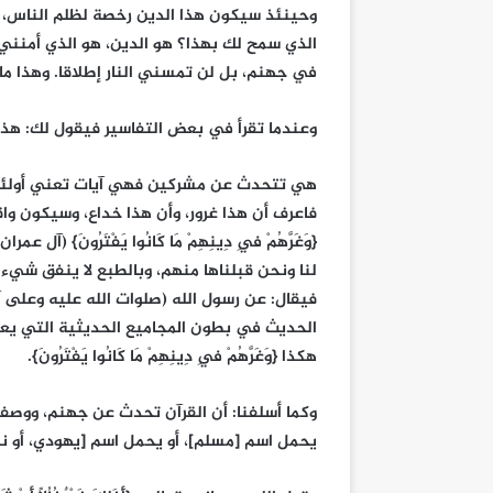
وحينئذ سيكون هذا الدين رخصة لظلم الناس، 
الذي سمح لك بهذا؟ هو الدين، هو الذي أمنني،
في جهنم، بل لن تمسني النار إطلاقا. وهذا ما 
وعندما تقرأ في بعض التفاسير فيقول لك: هذه
هي تتحدث عن مشركين فهي آيات تعني أولئك، 
فاعرف أن هذا غرور، وأن هذا خداع، وسيكون وا
لنا ونحن قبلناها منهم، وبالطبع لا ينفق شيء م
فيقال: عن رسول الله (صلوات الله عليه وعلى آ
الحديث في بطون المجاميع الحديثية التي يعت
هكذا {وَغَرَّهُمْ فِي دِينِهِمْ مَا كَانُوا يَفْتَرُونَ}.
وكما أسلفنا: أن القرآن تحدث عن جهنم، ووص
يحمل اسم [مسلم]، أو يحمل اسم [يهودي، أو نص