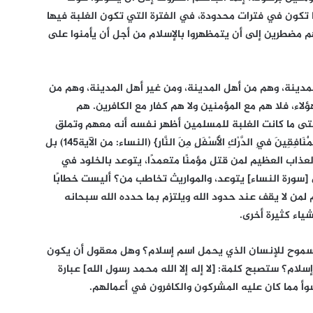
 تكون في فترات محدودة، في الفترة التي تكون الغلبة فيها
هم مضطرين إلى أن يتمظهروا بالإسلام من أجل أن يأمنوا على
مدينة، وهم من أهل المدينة، ومن غير أهل المدينة، وهم من
لاء، فلا هم مع المؤمنين ولا هم كفار مع الكافرين. هم
تى ما كانت الغلبة للمسلمين أظهر نفسه أنه معهم وتملق
لهم، وأظهر أنه واحد منهم، يقول عنهم: {إِنَّ الْمُنَافِقِينَ فِي الدَّرْكِ الْأَسْفَلِ مِنَ النَّارِ} (النساء: من الآية145) بل
لعذاب العظيم لمن قتل مؤمنًا متعمدًا، يتوعد بالخلود في
ي [سورة النساء] يتوعد، والمواريث تخاطب من؟ أليست خطابًا
من لا يقف عند حدود الله ويلتزم بما حدده الله سبحانه
اء كثيرة أخرى.
سموح للإنسان الذي يحمل اسم إسلام؟ وهل معقول أن يكون
م؟ ستصبح كلمة: [لا إله إلا الله محمد رسول الله] عبارة
 مما كان عليه المشركون والكافرون في أعمالهم.