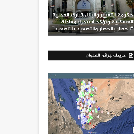
حكومة التغيير والبناء تبارك العملية
العسكرية وتؤكد استمرار معادلة
“الحصار بالحصار والتصعيد بالتصعيد”
خريطة جرائم العدوان