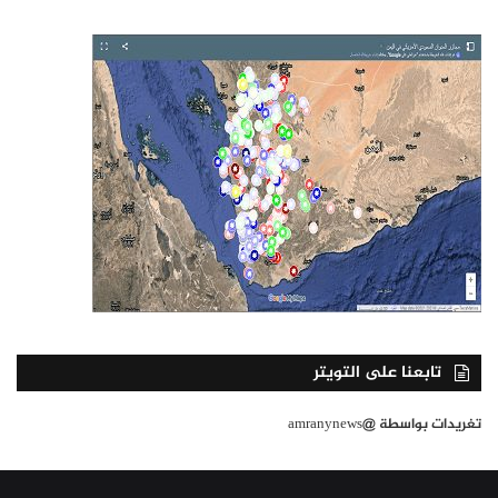
تابعنا على التويتر
تغريدات بواسطة @amranynews