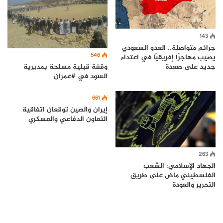
143
جرائم متواصلة.. العدو السعودي
546
يصيب مهاجرًا إفريقيًا في اعتداء
وقفة قبلية مسلحة بمديرية
جديد على صعدة
السود في #عمران
661
إيران والصين توقعان اتفاقية
التعاون الدفاعي والعسكري
263
الجهاد الإسلامي: الشعب
الفلسطيني ماض على طريق
التحرير والعودة