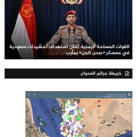
القوات المسلحة اليمنية تعلن استهداف تحشيدات سعودية
في معسكر «صحن الجن» بمأرب
خريطة جرائم العدوان