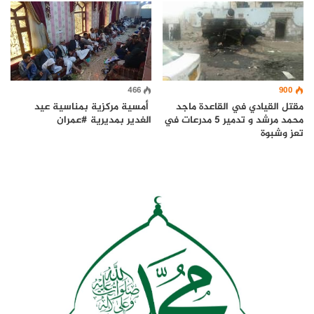
900
466
مقتل القيادي في القاعدة ماجد
أمسية مركزية بمناسية عيد
محمد مرشد و تدمير 5 مدرعات في
الغدير بمديرية #عمران
تعز وشبوة