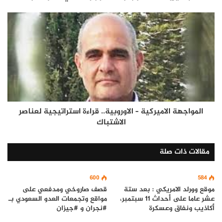
المواجهة الاميركية – الاوروبية.. قراءة استراتيجية لعناصر
الاشتباك
مقالات ذات صلة
600
584
موقع وورلد الامريكي : بعد ستة
قصف صاروخي ومدفعي على
عشر عاما على أحداث 11 سبتمبر،
مواقع وتجمعات العدو السعودي بـ
أكاذيب ونفاق وعسكرة
#نجران و #جيزان