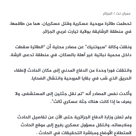
عمران نت / الجزائر
تحطمت طائرة مروحية عسكرية وقتل عسكريان، هما من طاقمها،
في منطقة الرشايقة بولاية تيارت غربي الجزائر.
ونقلت وكالة “سبوتنيك” عن مصادر محلية أن “الطائرة سقطت
داخل محمية نباتية غير آهلة بالسكان، في منطقة تدعى الرشة.
وانتقلت فورا وحدة من الدفاع المدني إلى مكان الحادث لإطفاء
الحريق الذي شب في بقايا المروحية وانتشال الضحايا​​​.
وأكدت نفس المصادر أنه “تم نقل جثتين إلى المستشفى، ولا
يعرف ما إذا كانت هناك جثة عسكري ثالث”.
ولم تعلن وزارة الدفاع الجزائرية حتى الآن عن تفاصيل الحادث
وملابساته، وانتقل مسؤول عسكري رفيع إلى موقع الحادث
لاستطلاع الأوضاع ومباشرة التحقيقات في الحادث .