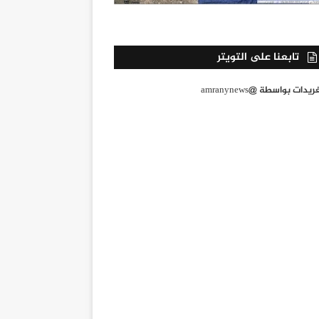
تابعنا على التويتر
يدات بواسطة @amranynews