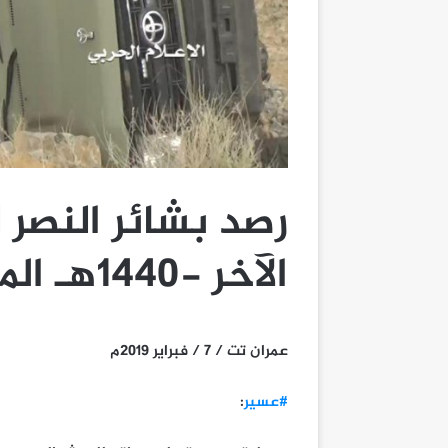
الآخر -1440هـ الموافق 6-02-2019م
عمران تت / 7 / فبراير 2019م
#عسير
: