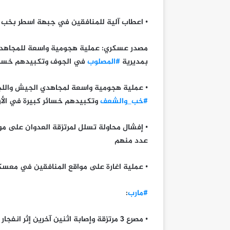
• اعطاب آلية للمنافقين في جبهة اسطر بخب 
مصدر عسكري: عملية هجومية واسعة للمجاهدين
بمديرية
#المصلوب
في الجوف وتكبيدهم خسائر 
• عملية هجومية واسعة لمجاهدي الجيش واللج
#خب_والشعف
وتكبيدهم خسائر كبيرة في الأرو
• إفشال محاولة تسلل لمرتزقة العدوان على م
عدد منهم
• عملية اغارة على مواقع المنافقين في معسك
#مارب
:
• مصرع 3 مرتزقة وإصابة اثنين آخرين إثر انفجار عبوتين ناسفتين بهم في جبهة نجد العتق بمديرية