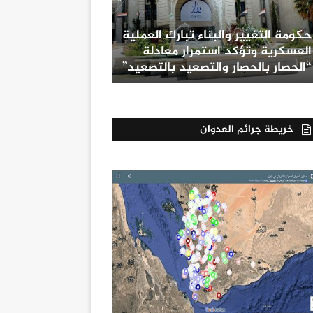
حكومة التغيير والبناء تبارك العملية
العسكرية وتؤكد استمرار معادلة
“الحصار بالحصار والتصعيد بالتصعيد”
خريطة جرائم العدوان