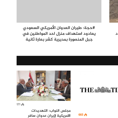
#حجة: طيران العدوان الأمريكي السعودي
اء 1-جماد
يعادود استهداف منزل احد المواطنين في
جبل المنصورة بمديرية كشر بعارة ثانية
171
مجلس النواب: التهديدات
665
الامريكية لإيران عدوان سافر