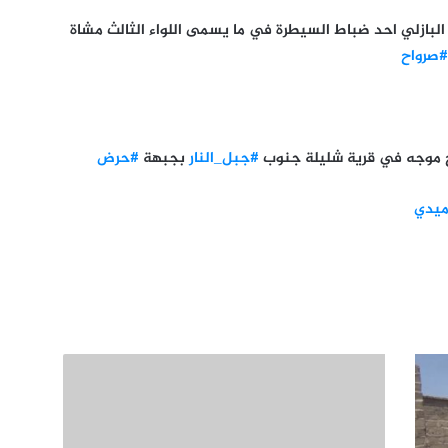
ه البازلي احد ضباط السيطرة في ما يسمى اللواء الثالث مشاة
#صرواح
وخ موجه في قرية شليلة جنوب
#جبل_النار
بجبهة
#حرض
يدي