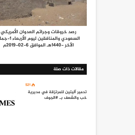
رصد خروقات وجرائم العدوان الأمريكي
السعودي والمنافقين ليوم الأربع
الآخر -1440هـ الموافق 6-02-2019م
مقالات ذات صلة
521
تدمير آليتين للمرتزقة في مديرية
خب والشعف بـ #الجوف