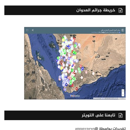
خريطة جرائم العدوان
تابعنا على التويتر
تغريدات بواسطة @amranynews