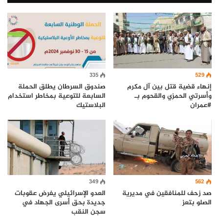
335
529
إنهاء قضية قتل بين آل مكرم
صندوق السرطان يطلق الحملة
وأسرتي الحمزي والقحوم بـ
السابعة للتوعية بمخاطر استخدام
#عمران
البلاستيك
562
349
صد زحف للمنافقين في مديرية
العدو الإسرائيلي يفرض عقوبات
الصلو بتعز
جديدة بحق أسرى الجهاد في
سجن النقب