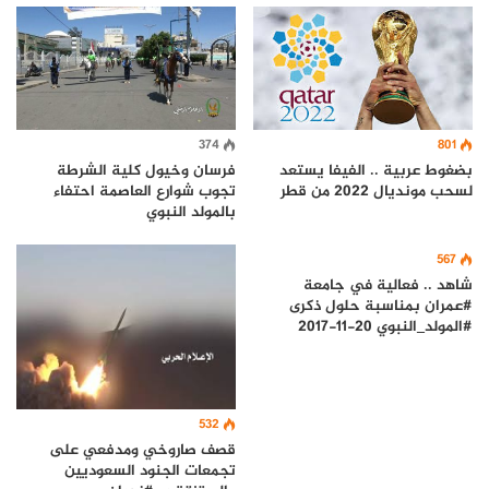
801
374
بضغوط عربية .. الفيفا يستعد
فرسان وخيول كلية الشرطة
لسحب مونديال 2022 من قطر
تجوب شوارع العاصمة احتفاء
بالمولد النبوي
567
شاهد .. فعالية في جامعة
#عمران بمناسبة حلول ذكرى
#المولد_النبوي 20-11-2017
532
قصف صاروخي ومدفعي على
تجمعات الجنود السعوديين