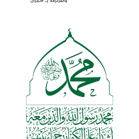
والمرتزقة بـ #نجران