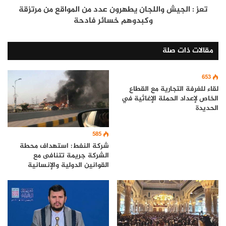
تعز : الجيش واللجان يطهرون عدد من المواقع من مرتزقة
وكبدوهم خسائر فادحة
مقالات ذات صلة
653
لقاء للغرفة التجارية مع القطاع
الخاص لإعداد الحملة الإغاثية في
الحديدة
585
شركة النفط: استهداف محطة
الشركة جريمة تتنافى مع
القوانين الدولية والإنسانية