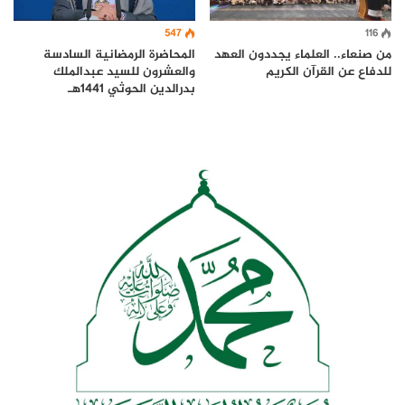
547
116
من صنعاء.. العلماء يجددون العهد
المحاضرة الرمضانية السادسة
للدفاع عن القرآن الكريم
والعشرون للسيد عبدالملك
بدرالدين الحوثي 1441هـ