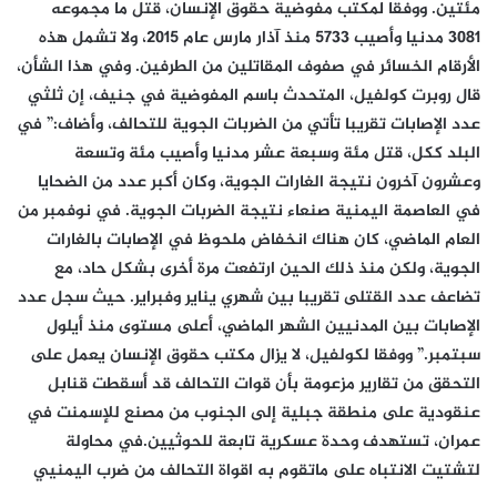
مئتين. ووفقا لمكتب مفوضية حقوق الإنسان، قتل ما مجموعه
3081 مدنيا وأصيب 5733 منذ آذار مارس عام 2015، ولا تشمل هذه
الأرقام الخسائر في صفوف المقاتلين من الطرفين. وفي هذا الشأن،
قال روبرت كولفيل، المتحدث باسم المفوضية في جنيف، إن ثلثي
عدد الإصابات تقريبا تأتي من الضربات الجوية للتحالف، وأضاف:” في
البلد ككل، قتل مئة وسبعة عشر مدنيا وأصيب مئة وتسعة
وعشرون آخرون نتيجة الغارات الجوية، وكان أكبر عدد من الضحايا
في العاصمة اليمنية صنعاء نتيجة الضربات الجوية. في نوفمبر من
العام الماضي، كان هناك انخفاض ملحوظ في الإصابات بالغارات
الجوية، ولكن منذ ذلك الحين ارتفعت مرة أخرى بشكل حاد، مع
تضاعف عدد القتلى تقريبا بين شهري يناير وفبراير. حيث سجل عدد
الإصابات بين المدنيين الشهر الماضي، أعلى مستوى منذ أيلول
سبتمبر.” ووفقا لكولفيل، لا يزال مكتب حقوق الإنسان يعمل على
التحقق من تقارير مزعومة بأن قوات التحالف قد أسقطت قنابل
عنقودية على منطقة جبلية إلى الجنوب من مصنع للإسمنت في
عمران، تستهدف وحدة عسكرية تابعة للحوثيين.في محاولة
لتشتيت الانتباه على ماتقوم به اقواة التحالف من ضرب اليمنيي