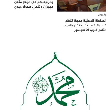
ومرتزقتهم في موقع مثعن
بجيزان وشمال صحراء ميدي
278
السلطة المحلية بحجة تنظم
فعالية خطابية احتفاء بالعيد
الثامن لثورة 21 سبتمبر