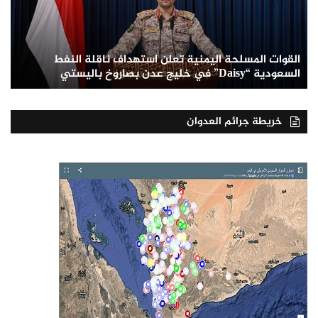
القوات المسلحة اليمنية تعلن استهداف ناقلة النفط
السعودية “Daisy” في خليج عدن بصاروخ باليستي
خريطة جرائم العدوان