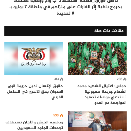
ناطق #وزارة_الصحة: استشهاد أب وأم وإصابة طفلهما
بجروح بلغية إثر الغارات على منزلهم في منطقة 7 يوليو بـ
#الحديدة
مقالات ذات صلة
313
285
حماس: اغتيال الشهيد محمد
حقوق الإنسان تدين جريمة قوى
الشحام جريمة صهيونية
العدوان بحق الاسرى في الساحل
تستدعي مواصلة تصعيد
الغربي
المواجهة مع العدو
530
مدفعية الجيش واللجان تستهدف
تجمعات الجنود السعوديين