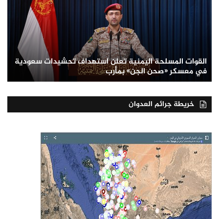
القوات المسلحة اليمنية تعلن استهداف تحشيدات سعودية
في معسكر «صحن الجن» بمأرب
خريطة جرائم العدوان