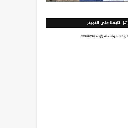
تابعنا على التويتر
يدات بواسطة @amranynews