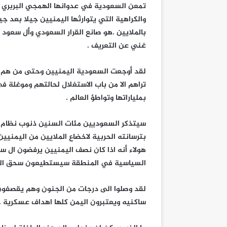
تمعن السعودية في عدوانها الهمجي البربري
والكراهية التي يتوارثها اليمنيين جيلا بعد ج
بالملايين .
هو صانع القرار السعودي وأل سعود 
غني عن التعريف .
لقد أوجعت السعودية اليمنيين وحتى من هم ف
تراهم الا من باب الاستغلال لحالتهم وموغلة في 
بملياراتها وتواطؤ العالم .
سيتذكر السعوديين مئات السنين ذنوب نظام
بترسانته الحربية لاخضاع الملايين من اليمنيي
هولاء أنه اذا كان نصف اليمنيين يرفضون ال 
السياسية في المنطقة سيستطيعون سحق الك
لقد وصلوا الى درجات من الجنون وهم يقصفو
ساكنيه ويعتبرون اليمن كلها اهداف عسكرية .