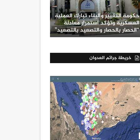
حكومة التغيير والبناء تبارك العملية
العسكرية وتؤكد استمرار معادلة
“الحصار بالحصار والتصعيد بالتصعيد”
خريطة جرائم العدوان