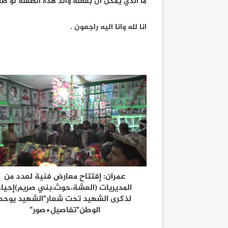
ما الذي يمكن ان بفعله والد هذه الطفلة لو ظ
انا لله وانا اليه راجعون .
عمران: إفتتاح معارض فنية لعدد من
المديريات (العشة،حوث،بني صريم)إحياءً
لذكرى الشهيد تحت شعار"الشهيد يوحد
الوطن"تفاصيل+صور"