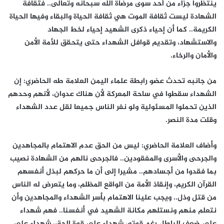
ينتظروا جزاء من أحد سوى مرضاة الله سبحانه وتعالى.. فثقافة
الشهادة ليست ثقافة الموت هي ثقافة الحياة والبقاء وفيها الحياة
الكريمة.. كما أن إحياء ذكرى الشهيد إحياء لخط الجهاد
والاستشهاد، وتقديم قوافل الشهداء حتى يتحقق للأمة الأمن
والأمان والرخاء.
من جانبه تحدث عضو رابطة علماء اليمن العلامة طه الحاضري: إن
الشهداء سقطوا في ساحة المعركة لأن هناك عدوان، لأنهم وحدهم
الذين تحملوا المسئولية ولو نفر الناس جميعا لقل عدد الشهداء
وقلت مدة النصر.
وأضاف العلامة الحاضري: ليس من الحق عدم الاهتمام بالمجاهدين
والجرحى والأسرى والمفقودين.. فالجرحى نالهم من الشهادة نصيب
بما فقدوا من أجسادهم.. مشيرا إلى أن ما حركهم لبذل أنفسهم
القرآن الكريم، وإنقاذ الأمة من الواقع المظلم، وما يتعرض له الناس
من قتل وذل.. ويجب علينا الاهتمام بأسر الشهداء والمجاهدين وأن
نتعلم منهم ونستلهم مكانة الشهيد في أنفسنا.. فهم شهداء
على ضعف الباطل رغم قوته، شهداء على قوة الحق، شهداء على