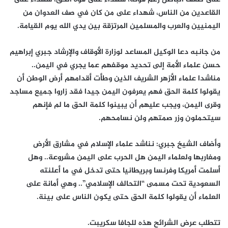
القاعدين من الناس، شهداء على من كان في صف العدوان من
اليمنيين والعرب والمسلمين المرتزقة بين يدي الله يوم القيامة.
من جانبه دعا الوكيل المساعد لوزارة الأوقاف والإرشاد جبري إبراهيم
حسن علماء الأمة إلى تحديد موقفهم عما يجري في اليمن..
مناشدا علماء الأزهر الشريف الذين وطأت أقدامهم أرض الوطن أن
يقولوا كلمة الحق فهم يعرفون اليمن جيدا فقد زاروا جميع مساجد
وقرى اليمن، ويجب عليهم أن يبينوا كلمة الحق ما لم فإنهم
سيتحملون وزر صمتهم ولن نسامحهم.
وأضاف الشيخ جبري: نناشد علماء الإسلام في مشارق الأرض
ومغاربها ولعلماء اليمن هل الحرب على اليمن مشروعة.. وهل
أسلمت أمريكا وفرنسا وبريطانيا حتى تدخل في ما أعلنته
السعودية تحت مسمى “التحالف الإسلامي”.. وهي أمانة على
العلماء أن يقولوا كلمة الحق حتى يكون الناس على بينة.
تتطلب عرض الشرائح هذه للجافا سكريبت.