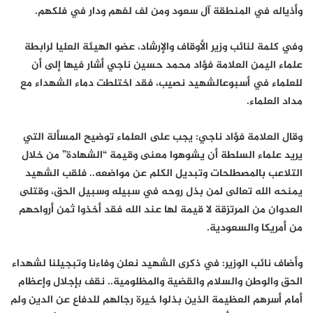
وأذياله في المنطقة آل سعود ومن لف لفهم ودار في فلكهم.
وفي كلمة لنائب وزير الأوقاف والإرشاد، عضو الهيئة العليا لرابطة
علماء اليمن العلامة فؤاد محمد حسين ناجي أشار فيها إلى أن
للعلماء في أسبوعالشهيد نصيب، فقد اختلطت دماء الشهداء مع
مداد العلماء.
وقال العلامة فؤاد ناجي: يجب على العلماء توضيح المسألة التي
يريد علماء السلطة أن يشوهوا معنى وقيمة “الشهادة” من خلال
التلاعب بالمصطلحات وتبديل الكلم عن مواضعه.. فلقب الشهيد
يمنحه الله تعالى لمن بذل روحه في سبيله وسبيل الحق، وقتلى
العدوان من المرتزقة لا قيمة لها عند الله فقد أخذوا ثمن أرواحهم
من أمريكا والسعودية.
وأضاف نائب الوزير: في ذكرى الشهيد نعلن وفاءنا وتبجيلنا لشهداء
الحق والوطن والسلام والقضية والمظلومية.. نقف بإجلال وإعظام
أمام أسرهم العظيمة الذين بذلوا خيرة رجالهم للدفاع عن الدين ولم