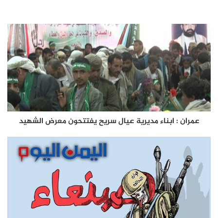
عمران : ابناء مديرية عيال سريح يفتتحون معرض الشهيد