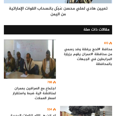
تعيين هادي لعلي محسن عَجّل بانسحاب القوات الإماراتية
من اليمن
مقالات ذات صلة
613
محافظ #لحج برفقة وفد رسمي
من محافظة #عمران يقوم بزيارة
المرابطين في الجبهات
بالمحافظة
788
اجتماع مع الصرافين بعمران
لمناقشة الية ضبط واستقرار
اسعار العملات
534
إعـلان هــاااام للقوات البحرية