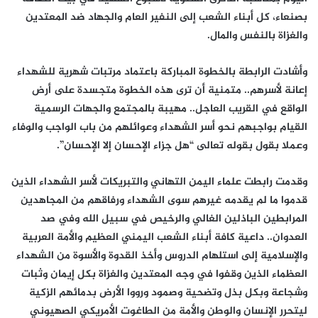
بصنعاء، كل أبناء الشعب إلى النفير العام والجهاد ضد المعتدين
والغزاة بالنفس والمال.
وأشادت الرابطة بالخطوة المباركة باعتماد مرتبات شهرية للشهداء
إعانة لأسرهم.. متمنية أن ترى هذه الخطوة متجسدة على أرض
الواقع في القريب العاجل.. مهيبة بالمجتمع والجهات الرسمية
القيام بواجبهم نحو أسر الشهداء وعوائلهم من باب الواجب والوفاء
وعملا بقول بقوله تعالى “هل جزاء الإحسان إلا الإحسان”.
وقدمت رابطت علماء اليمن التهاني والتبريكات لأسر الشهداء الذين
قدموا ما لم يقدمه غيرهم سوى الشهداء ورفاقهم من المجاهدين
المرابطين الباذلين الغالي والرخيص في سبيل الله وفي صد
العدوان.. داعية كافة أبناء الشعب اليمني العظيم والأمة العربية
والإسلامية إلى استلهام الدروس وأخذ القدوة والأسوة من الشهداء
العظماء الذين وقفوا في وجه المعتدين والغزاة بكل إيمان وثبات
وشجاعة وبكل بذل وتضحية وصمود ورووا الأرض بدمائهم الزكية
ليتحرر الإنسان والوطن والأمة من الطاغوت الأمريكي الصهيوني