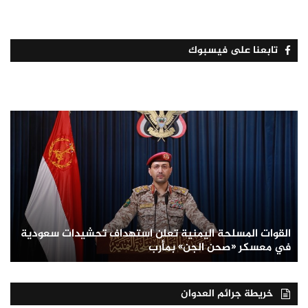
تابعنا على فيسبوك
القوات المسلحة اليمنية تعلن استهداف تحشيدات سعودية
في معسكر «صحن الجن» بمأرب
خريطة جرائم العدوان