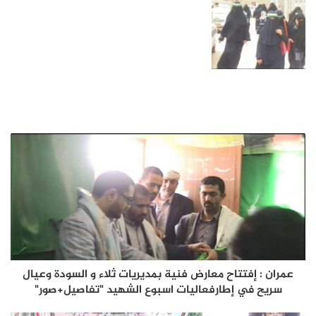
عمران : إفتتاح معارض فنية بمديريات ثلاء و السودة وعيال
سريح في إطارفعاليات اسبوع الشهيد "تفاصيل+صور"