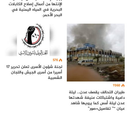
الإنتها من أعمال إصلاح الكابلات
البحرية في المياه اليمنية في
البحر الأحمر.
576
لجنة شؤون الأسرى تعلن تحرير 17
أسيرا من أسرى الجيش واللجان
الشعبية
1٬060
طيران التحالف يقصف عدن… ليلة
دامية واشتباكات عنيفة شهدتها
عدن ليلة أمس كما يرويها شاهد
عيان “” تفاصيل+صور”