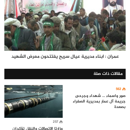
عمران : ابناء مديرية عيال سريح يفتتحون معرض الشهيد
مقالات ذات صلة
562
صور واسماء … شهداء وجرحى
جريمة آل عمار بمديرية الصفراء
بصعدة
257
وزارتا الإتصالات والنقل تؤكدان