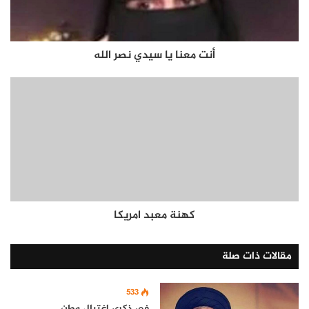
أنت معنا يا سيدي نصر الله
كهنة معبد امريكا
مقالات ذات صلة
533
في ذكرى اغتيال وطن