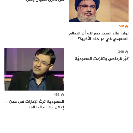
501
لماذا قال السيد نصرالله أن النظام
السعودي في مراحله الأخيرة؟
340
كَبُرَ قرداحي وتقزّمت السعوديّة
482
السعودية ترث الإمارات في عدن ..
إعلان نهاية التحالف