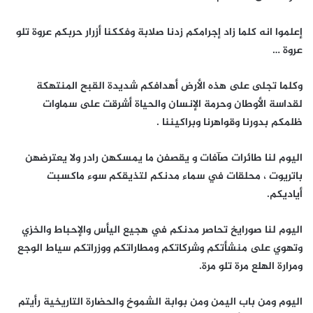
إعلموا انه كلما زاد إجرامكم زدنا صلابة وفككنا أزرار حربكم عروة تلو
عروة …
وكلما تجلى على هذه الأرض أهدافكم شديدة القبح المنتهكة
لقداسة الأوطان وحرمة الإنسان والحياة أشرقت على سماوات
ظلمكم بدورنا وقواهرنا وبراكيننا .
اليوم لنا طائرات صآفات و يقصفن ما يمسكهن رادر ولا يعترضهن
باتريوت ، محلقات في سماء مدنكم لتذيقكم سوء ماكسبت
أياديكم.
اليوم لنا صورايخ تحاصر مدنكم في هجيع اليأس والإحباط والخزي
وتهوي على منشأتكم وشركاتكم ومطاراتكم ووزراتكم سياط الوجع
ومرارة الهلع مرة تلو مرة.
اليوم ومن باب اليمن ومن بوابة الشموخ والحضارة التاريخية رأيتم