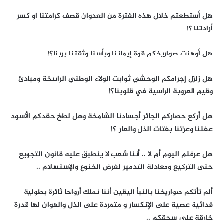
هل أستطعتم خلال هذه الفترة من العدوان قصف كرامتنا او كسر
أرادتنا ؟!
هل أوهنت صواريخكم قوة إيماننا وبأسنا وثقتنا بربنا؟!
هل زلزل إجرامكم الوحشي ثوابت الولاء الوطني الراسخة ومبادئ
وقيم العروبة الراسية في قلوبنا؟!
هل أركع حصاركم الجائر أجسادنا الشامخة وهل لطخ حقدكم الأسود
عفتنا وعزتنا بفتات الذل والعار ؟!
هل عرفتم اليوم أم لا .. أننا شعب لا ينطبق عليه قانون التجويع
حتى التركيع ومعادلة التدمير لفرض الخنوع والإستسلام ..
ألم تأتكم صواريخنا بالنبأ اليقين أننا نملك أرواحا ثائرة بطولية
فدائية عصية على الإنكسار و متمردة على الذل والهوان لها قدرة
خارقة على سحقكم ..