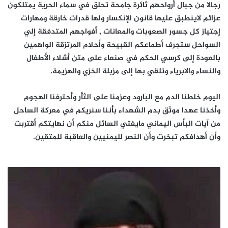
رجالا من جبال أرواحهم ثائرة جامحة تحلق في سماء الحرية يمتلكون
عزائم لاينطبق عليها قانون الإنكسار ولها قدرات خارقة ومهارات
إجتياز كل جسور الصعوبات والمعانات , أفواجهم المتدفقة إلي
السواحل ستجرف أطماعكم القبيحة وأحلام المرتزقة الواهمين
بالعودة إلى كرسي الحكم في صنعاء على متن أشلاء الأطفال
والنساء والابرياء وتلقي بها إلى مزبلة الخزي والهزيمة.
اليوم خلطنا الدم مع البارود وعزمنا على الثأر وأحترفنا الهجوم
وأخذنا عهدا موثق بدم الشهداء بأننا سنريكم في معركة الساحل
من آيات البأس اليماني مايفتي السائل منكم أن نهايتكم أقتربت
وأن أهدافكم تبخرت وأن النصر لليمنيين والعاقبة للمتقين.