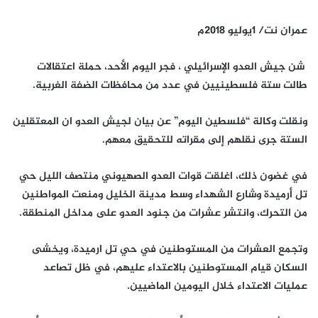
عمران نت/ 1يوليو 2018م
شن جيش العدو الإسرائيلي ، فجر اليوم الأحد، حملة اعتقالات
طالت ستة فلسطينيين في عدد من محافظات الضفة الغربية.
ونقلت وكالة “فلسطين اليوم” عن بيان لجيش العدو ان المعتقلين
الستة جرى نقلهم إلى مقراته للتحقيق معهم.
في غضون ذلك، اغلقت قوات العدو الصهيوني منتصف الليل حي
تل أرميدة وشارع الشهداء وسط مدينة الخليل ومنعت المواطنين
من التحرك، وانتشر عشرات من جنود العدو على مداخل المنطقة.
وتجمع العشرات من المستوطنين في حي تل ارميدة، ويخشى
السكان قيام المستوطنين بالاعتداء عليهم، في ظل تصاعد
عمليات الاعتداء خلال اليومين الماضيين.