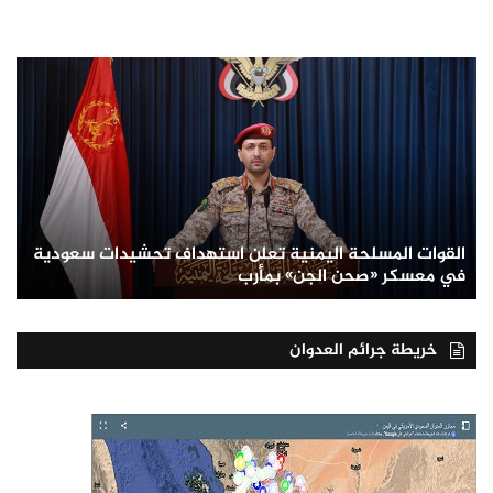
القوات المسلحة اليمنية تعلن استهداف تحشيدات سعودية
في معسكر «صحن الجن» بمأرب
خريطة جرائم العدوان