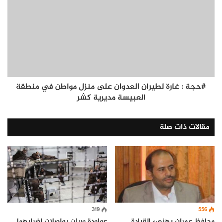
#حجة : غارة لطيران العدوان على منزل مواطن في منطقة
العبيسة مديرية كشر
مقالات ذات صلة
319
556
عواودة وريان يواصلان إضرابهما
محافظ عمران يهنىء القيادة