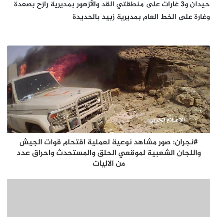
حيدان و3 غارات على منطقتي القد والأزهور بمديرية رازح بصعدة
وغارة على الخط العام بمديرية زبيد بالحديدة
#نجران: صور مشاهد نوعية لعملية اقتحام قوات الجيش
واللجان الشعبية لموقعي الحلق والمستحدث واحراق عدد
من الاليات