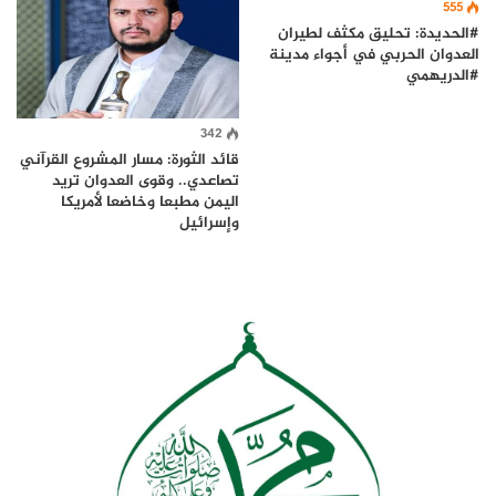
555
#الحديدة: تحليق مكثف لطيران
العدوان الحربي في أجواء مدينة
#الدريهمي
342
قائد الثورة: مسار المشروع القرآني
تصاعدي.. وقوى العدوان تريد
اليمن مطبعا وخاضعا لأمريكا
وإسرائيل