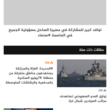
توافد كبير للمشاركة في مسيرة الساحل مسؤولية الجميع
في العاصمة #صنعاء
مقالات ذات صلة
556
#الحديدة: الغزاة والمرتزقة
يستهدفون مناطق متفرقة من
منطقة #7يوليو السكنية
بالمدفعية والرشاشات المتوسطة
281
زوارق العدو الصهيوني تستهدف
مراكب الصيادين شمال غزة