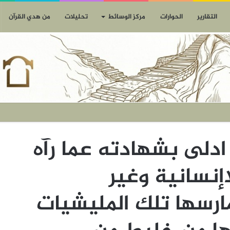
التقارير
الحوارات
مركز الوسائط
تحليلات
من هدي القرآن
 ادلى بشهادته عما رآه
اإنسانية وغير
مارسها تلك المليشيات