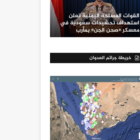
القوات المسلحة اليمنية تعلن
استهداف تحشيدات سعودية في
معسكر «صحن الجن» بمأرب
خريطة جرائم العدوان