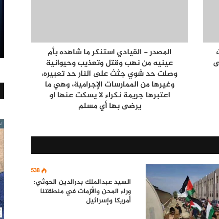
المصدر - القيادي استنكر ما شاهده بأم
ى
عينيه من نهب وقتل وتعذيب وحيوانية
وصلت حد شوي جثث على النار حد تعبيره،
وغيرها من الممارسات الإجرامية، وهي ما
اعتبرها جريمة نكراء لا يسكت عنها او
يرضى بها أي مسلم
538
السيد عبدالملك بدرالدين الحوثي:
وراء المحن والأزمات في منطقتنا
أمريكا وإسرائيل