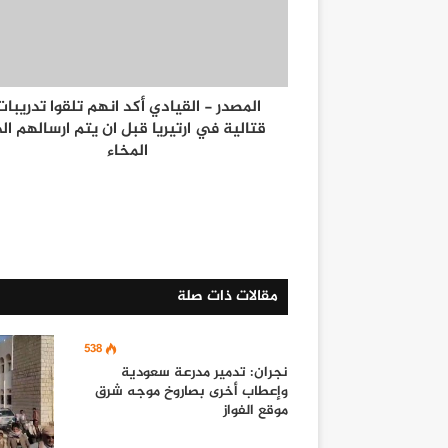
المصدر - القيادي أكد انهم تلقوا تدريبات
قتالية في ارتيريا قبل ان يتم ارسالهم ال
المخاء
مقالات ذات صلة
538
نجران: تدمير مدرعة سعودية
وإعطاب أخرى بصاروخ موجه شرق
موقع الفواز