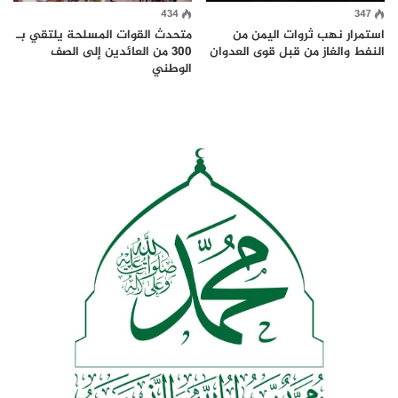
434
347
استمرار نهب ثروات اليمن من
متحدث القوات المسلحة يلتقي بـ
النفط والغاز من قبل قوى العدوان
300 من العائدين إلى الصف
الوطني