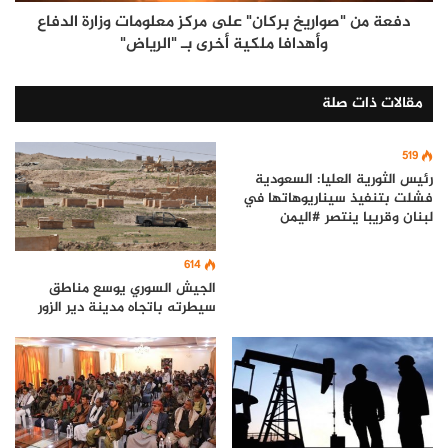
دفعة من "صواريخ بركان" على مركز معلومات وزارة الدفاع
وأهدافا ملكية أخرى بـ "الرياض"
مقالات ذات صلة
519
رئيس الثورية العليا: السعودية
فشلت بتنفيذ سيناريوهاتها في
لبنان وقريبا ينتصر #اليمن
614
الجيش السوري يوسع مناطق
سيطرته باتجاه مدينة دير الزور