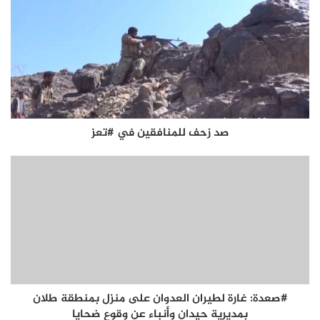
صد زحف للمنافقين في #تعز
#صعدة: غارة لطيران العدوان على منزل بمنطقة طلان
بمديرية حيدان وأنباء عن وقوع ضحايا