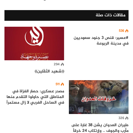
مقالات ذات صلة
536
#عسير: قنص 3 جنود سعوديين
في مدينة الربوعة
294
((شهيد الثقّلين))
511
مصدر عسكري: حصار الغزاة في
المناطق التي حاولوا التقدم منها
في الساحل الغربي لا زال مستمراً
326
طيران العدوان يشن 38 غارة على
مأرب والجوف .. وإرتكاب 24 خرقاً