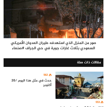
صور من المنزل الذي استهدفه طيران العدوان الأمريكي
السعودي بثلاث غارات جوية في حي الجراف #صنعاء
مقالات ذات صلة
562
حدث في مثل هذا اليوم /20
أكتوبر
553