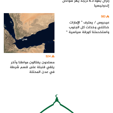
زلزال بقوة 6.3 درجة يهز سواحل
إندونيسيا
583
عيدروس / يعترف ” الإمارات
خذلتني وخذلت كل الجنوب
واستخدمتنا كورقة سياسية “
524
مسلحون يغتالون مواطنا وآخر
يلقي قنبلة على قسم شرطة
في عدن المحتلة