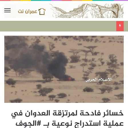
خسائر فادحة لمرتزقة العدوان في
عملية استدراج نوعية بـ #الجوف