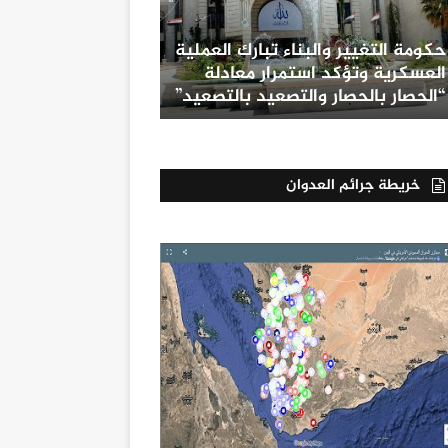
حكومة التغيير والبناء تبارك العملية
العسكرية وتؤكد استمرار معادلة
“الحصار بالحصار والتصعيد بالتصعيد”
خريطة جرائم العدوان