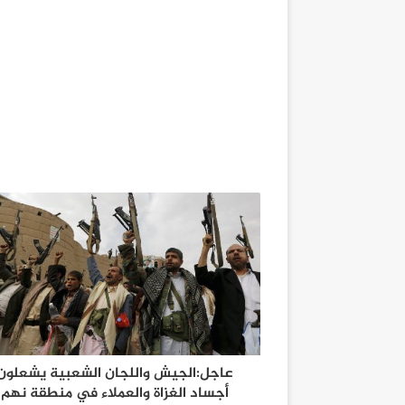
عاجل:الجيش واللجان الشعبية يشعلون
أجساد الغزاة والعملاء في منطقة نهم