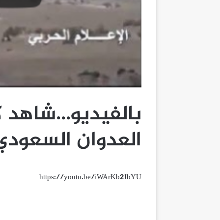
بالفيديو…شاهد ك
العدوان السعودي
https://youtu.be/iWArKb2JbYU