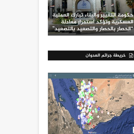
حكومة التغيير والبناء تبارك العملية
العسكرية وتؤكد استمرار معادلة
“الحصار بالحصار والتصعيد بالتصعيد”
خريطة جرائم العدوان