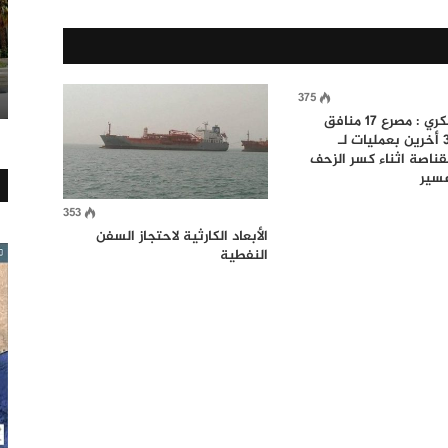
375
مصدر عسكري : مصرع 17 منافق
واصابة 36 أخرين بعمليات لـ
ناصة اثناء كسر الزحف
عسير
353
الأبعاد الكارثية لاحتجاز السفن
النفطية