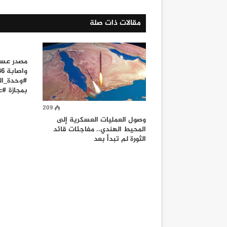
مقالات ذات صلة
#وحدة_الق
بمجازة #
209
وصول العمليات العسكرية إلى
المحيط الهندي.. مفاجئات قائد
الثورة لم تبدأ بعد